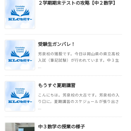
２学期期末テストの攻略【中２数学】
受験生ガンバレ！
芳泉校の猪股です。今日は岡山県の県立高校
入試（筆記試験）が行われています。中３生
...
もうすぐ夏期講習
こんにちは。芳泉校の大古です。芳泉校の入
り口に，夏期講習のスケジュールが張り出さ
...
中３数学の授業の様子