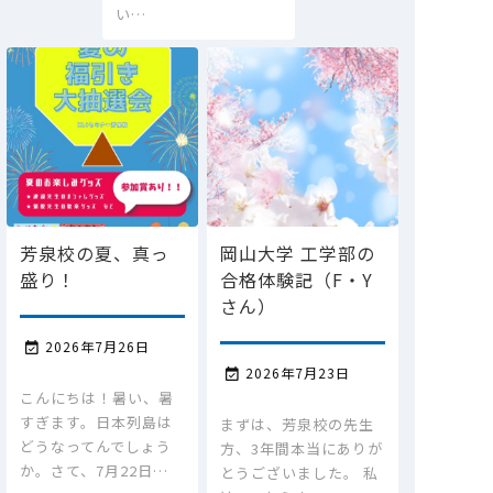
い…
芳泉校の夏、真っ
岡山大学 工学部の
盛り！
合格体験記（F・Y
さん）
2026年7月26日

2026年7月23日

こんにちは！暑い、暑
すぎます。日本列島は
まずは、芳泉校の先生
どうなってんでしょう
方、3年間本当にありが
か。さて、7月22日…
とうございました。 私