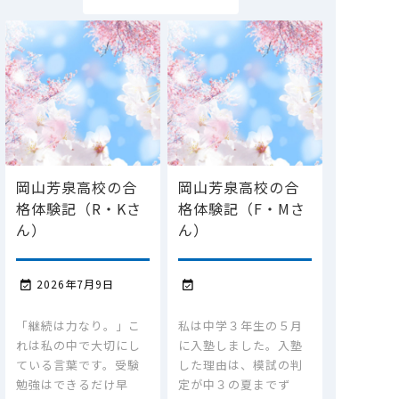
岡山芳泉高校の合
岡山芳泉高校の合
格体験記（R・Kさ
格体験記（F・Mさ
ん）
ん）
2026年7月9日


「継続は力なり。」こ
私は中学３年生の５月
れは私の中で大切にし
に入塾しました。入塾
ている言葉です。受験
した理由は、模試の判
勉強はできるだけ早
定が中３の夏までず