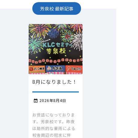
芳泉校
最新記事
8月になりました！
2026年8月4日

お世話になっておりま
す。芳泉校です。昨夜
は局所的な豪雨による
校舎周辺の冠水に伴