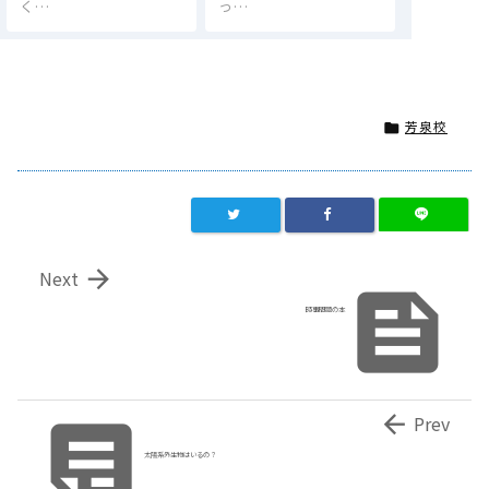
く…
っ…
芳泉校


Next

時事問題の本


Prev
太陽系外生物はいるの？