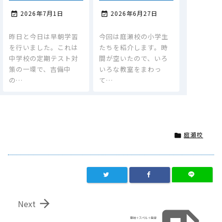
2026年7月1日
2026年6月27日


昨日と今日は早朝学習
今回は庭瀬校の小学生
を行いました。これは
たちを紹介します。時
中学校の定期テスト対
間が空いたので、いろ
策の一環で、吉備中
いろな教室をまわっ
の…
て…
庭瀬校


Next
意味＋スペル＋発音