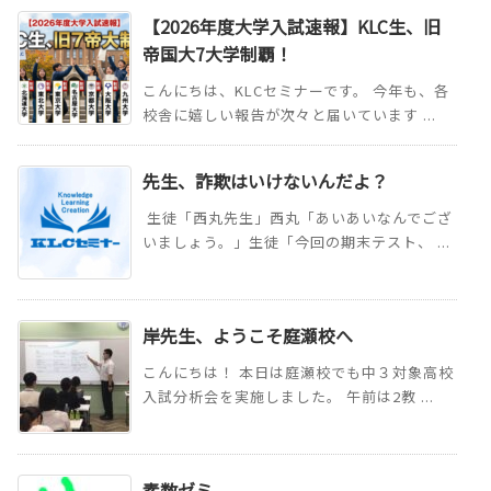
【2026年度大学入試速報】KLC生、旧
帝国大7大学制覇！
こんにちは、KLCセミナーです。 今年も、各
校舎に嬉しい報告が次々と届いています ...
先生、詐欺はいけないんだよ？
生徒「西丸先生」西丸「あいあいなんでござ
いましょう。」生徒「今回の期末テスト、 ...
岸先生、ようこそ庭瀬校へ
こんにちは！ 本日は庭瀬校でも中３対象高校
入試分析会を実施しました。 午前は2教 ...
素数ゼミ