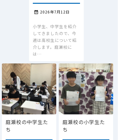
2026年7月12日

小学生、中学生を紹介
してきましたので、今
週は高校生について紹
介します。庭瀬校に
は…
庭瀬校の中学生た
庭瀬校の小学生た
ち
ち