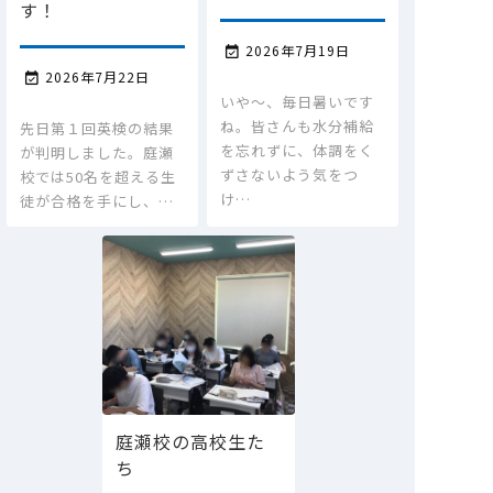
す！
2026年7月19日

2026年7月22日

いや～、毎日暑いです
ね。皆さんも水分補給
先日第１回英検の結果
を忘れずに、体調をく
が判明しました。庭瀬
ずさないよう気をつ
校では50名を超える生
け…
徒が合格を手にし、…
庭瀬校の高校生た
ち