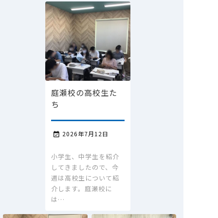
庭瀬校の高校生た
ち
2026年7月12日

小学生、中学生を紹介
してきましたので、今
週は高校生について紹
介します。庭瀬校に
は…