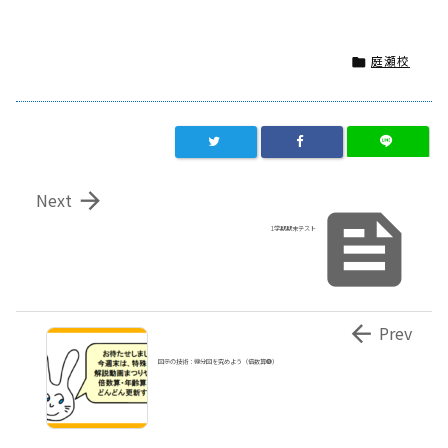
庭瀬校


Next

1学期期末テスト

Prev
図示の技術：線分図を究めよう（倍数算❹）