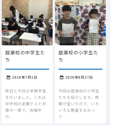
庭瀬校の中学生た
庭瀬校の小学生た
ち
ち
2026年7月1日
2026年6月27日


昨日と今日は早朝学習
今回は庭瀬校の小学生
を行いました。これは
たちを紹介します。時
中学校の定期テスト対
間が空いたので、いろ
策の一環で、吉備中
いろな教室をまわっ
の…
て…