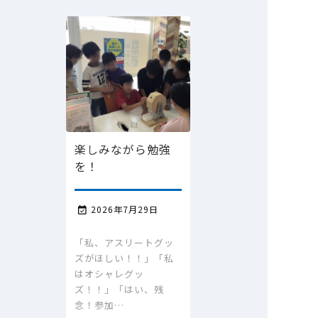
楽しみながら勉強
を！
2026年7月29日

「私、アスリートグッ
ズがほしい！！」「私
はオシャレグッ
ズ！！」「はい、残
念！参加…