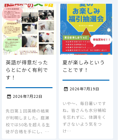
英語が得意だった
夏が楽しみという
らとにかく有利で
ことです！
す！
2026年7月19日

2026年7月22日

いや～、毎日暑いです
ね。皆さんも水分補給
先日第１回英検の結果
を忘れずに、体調をく
が判明しました。庭瀬
ずさないよう気をつ
校では50名を超える生
け…
徒が合格を手にし、…