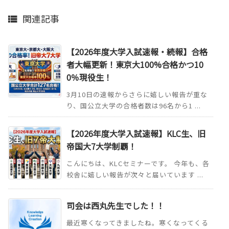
関連記事

【2026年度大学入試速報・続報】合格
者大幅更新！東京大100%合格かつ10
0％現役生！
3月10日の速報からさらに嬉しい報告が重な
り、国公立大学の合格者数は96名から1 ...
【2026年度大学入試速報】KLC生、旧
帝国大7大学制覇！
こんにちは、KLCセミナーです。 今年も、各
校舎に嬉しい報告が次々と届いています ...
司会は西丸先生でした！！
最近寒くなってきましたね。寒くなってくる