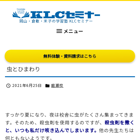
KLCセミナー
岡山・倉敷・米子の学習塾 KLCセミナー

メニュー
無料体験・資料請求はこちら
虫とひまわり
2021年6月25日
庭瀬校


すっかり夏になり、夜は校舎に虫がたくさん集まってきま
す。そのため、殺虫剤を使用するのですが、
殺虫剤を撒く
と、いつも私だけ咳き込んでしまいます。
他の先生たちは
何ともないようです。