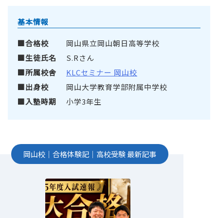
基本情報
合格校
岡山県立岡山朝日高等学校
生徒氏名
S.Rさん
所属校舎
KLCセミナー 岡山校
出身校
岡山大学教育学部附属中学校
入塾時期
小学3年生
岡山校
｜
合格体験記
｜
高校受験
最新記事