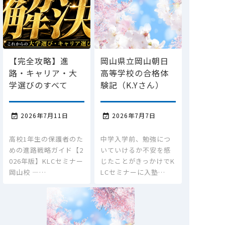
【完全攻略】進
岡山県立岡山朝日
路・キャリア・大
高等学校の合格体
学選びのすべて
験記（K.Yさん）
2026年7月11日
2026年7月7日


高校1年生の保護者のた
中学入学前、勉強につ
めの進路戦略ガイド【2
いていけるか不安を感
026年版】KLCセミナー
じたことがきっかけでK
岡山校 ―…
LCセミナーに入塾…