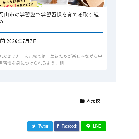
岡山市の学習塾で学習習慣を育てる取り組
み
2026年7月7日

KLCセミナー大元校では、生徒たちが楽しみながら学
習習慣を身につけられるよう、期…
大元校

Twitter
Facebook
LINE