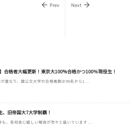


Prev
Next
】合格者大幅更新！東京大100%合格かつ100％現役生！
が重なり、国公立大学の合格者数は96名から1 ...
C生、旧帝国大7大学制覇！
年も、各校舎に嬉しい報告が次々と届いています ...