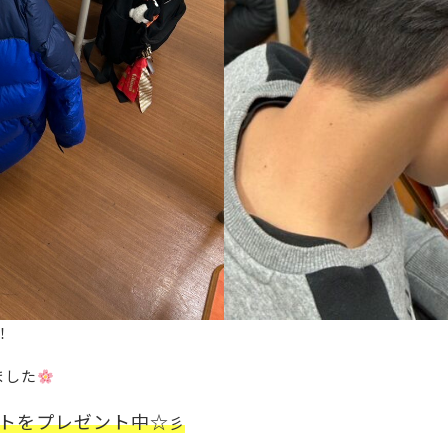
！
ました
トをプレゼント中☆
彡