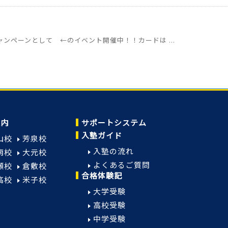
ンペーンとして ←のイベント開催中！！カードは ...
案内
サポートシステム
入塾ガイド
山校
芳泉校
入塾の流れ
南校
大元校
よくあるご質問
瀬校
倉敷校
合格体験記
高校
米子校
大学受験
高校受験
中学受験