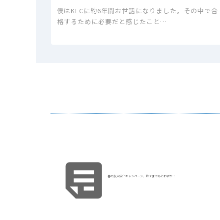
僕はKLCに約6年間お世話になりました。その中で合
格するために必要だと感じたこと…

春の友人紹介キャンペーン、終了まであとわずか！