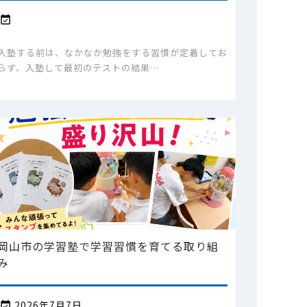

入塾する前は、なかなか勉強をする習慣が定着してお
らず、入塾して最初のテストの結果…
岡山市の学習塾で学習習慣を育てる取り組
み
2026年7月7日
