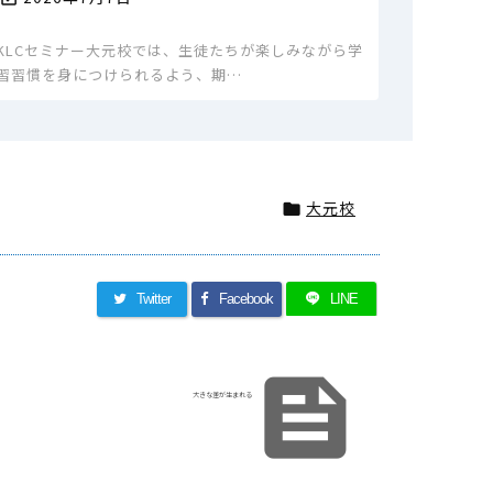
KLCセミナー大元校では、生徒たちが楽しみながら学
習習慣を身につけられるよう、期…
大元校

Twitter
Facebook
LINE

大きな差が生まれる