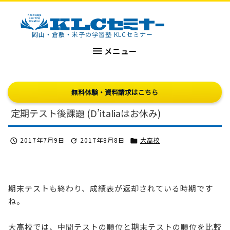
KLCセミナー
岡山・倉敷・米子の学習塾 KLCセミナー

メニュー
無料体験・資料請求はこちら
定期テスト後課題 (D’italiaはお休み)
2017年7月9日
2017年8月8日
大高校



期末テストも終わり、成績表が返却されている時期です
ね。
大高校では、中間テストの順位と期末テストの順位を比較