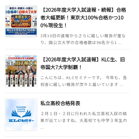
【2026年度大学入試速報・続報】合格
者大幅更新！東京大100%合格かつ10
0％現役生！
3月10日の速報からさらに嬉しい報告が重な
り、国公立大学の合格者数は96名から1 ...
【2026年度大学入試速報】KLC生、旧
帝国大7大学制覇！
こんにちは、KLCセミナーです。 今年も、各
校舎に嬉しい報告が次々と届いています ...
私立高校合格発表
２月１日・２日に行われた私立高校入試の結
果が出ていますね。大高校でも中学３年生の
...