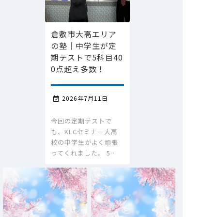
倉敷市大高エリア
の塾｜中学生が定
期テストで5科目40
0点超え多数！
2026年7月11日

今回の定期テストで
も、KLCセミナー大高
校の中学生がよく頑張
ってくれました。 5…