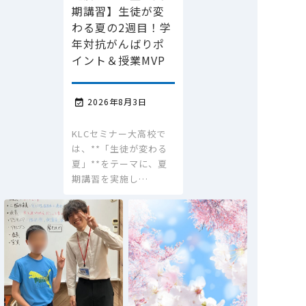
期講習】生徒が変
わる夏の2週目！学
年対抗がんばりポ
イント＆授業MVP
2026年8月3日

KLCセミナー大高校で
は、**「生徒が変わる
夏」**をテーマに、夏
期講習を実施し…