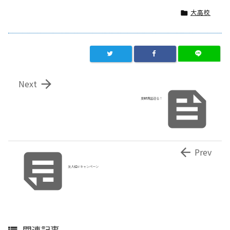
大高校


Next

夏期講習迫る！


Prev
友人紹介キャンペーン
関連記事