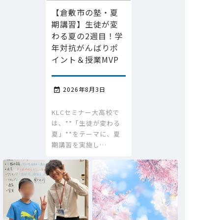
【倉敷市の塾・夏
期講習】生徒が変
わる夏の2週目！学
年対抗がんばりポ
イント＆授業MVP
2026年8月3日

KLCセミナー大高校で
は、**「生徒が変わる
夏」**をテーマに、夏
期講習を実施し…