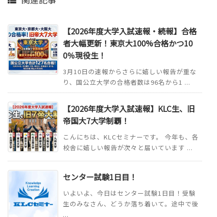

【2026年度大学入試速報・続報】合格
者大幅更新！東京大100%合格かつ10
0％現役生！
3月10日の速報からさらに嬉しい報告が重な
り、国公立大学の合格者数は96名から1 ...
【2026年度大学入試速報】KLC生、旧
帝国大7大学制覇！
こんにちは、KLCセミナーです。 今年も、各
校舎に嬉しい報告が次々と届いています ...
センター試験1日目！
いよいよ、今日はセンター試験1日目！受験
生のみなさん、どうか落ち着いて。途中で後
...