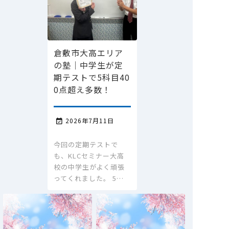
倉敷市大高エリア
の塾｜中学生が定
期テストで5科目40
0点超え多数！
2026年7月11日

今回の定期テストで
も、KLCセミナー大高
校の中学生がよく頑張
ってくれました。 5…