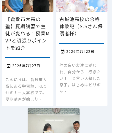
【倉敷市大高の
古城池高校の合格
塾】夏期講習で生
体験記（S.Sさん保
徒が変わる！授業M
護者様）
VPと頑張りポイン
トを紹介
2026年7月22日

仲の良い友達に誘わ
2026年7月27日

れ、自分から「行きた
い！」と言い入塾した
こんにちは。倉敷市大
息子。はじめはビリギ
高にある学習塾、KLC
ャ…
セミナー大高校です。
夏期講習が始まり…