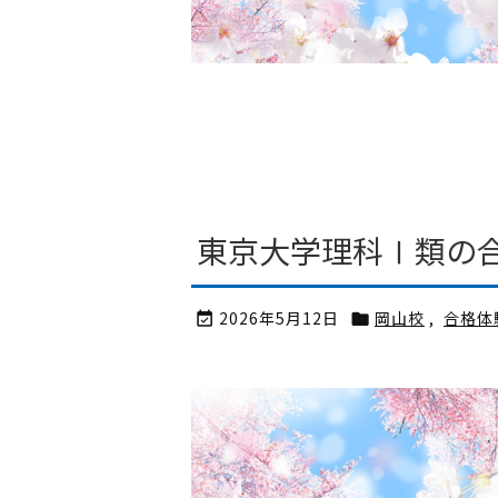
東京大学理科Ⅰ類の合
2026年5月12日
岡山校
,
合格体

