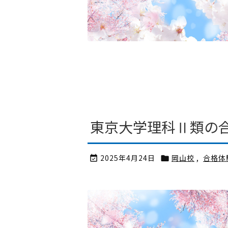
東京大学理科Ⅱ類の合
2025年4月24日
岡山校
,
合格体

