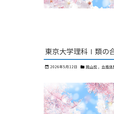
東京大学理科Ⅰ類の合
2026年5月12日
岡山校
,
合格体

