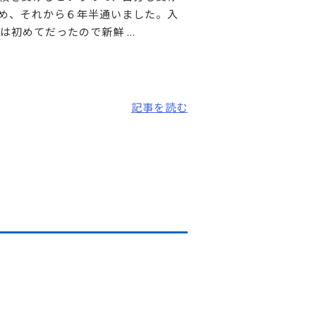
始め、それから６年半通いました。入
めてだったので新鮮 ...
記事を読む