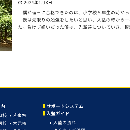
2024年1月8日

僕が理三に合格できたのは、小学校５年生の時から８
僕は先取りの勉強をしたいと思い、入塾の時から一
た。負けず嫌いだった僕は、先輩達についていき、模試で
案内
サポートシステム
入塾ガイド
山校
芳泉校
入塾の流れ
南校
大元校