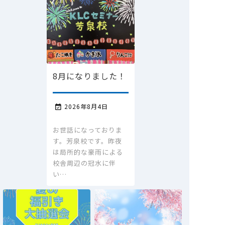
8月になりました！
2026年8月4日

お世話になっておりま
す。芳泉校です。昨夜
は局所的な豪雨による
校舎周辺の冠水に伴
い…