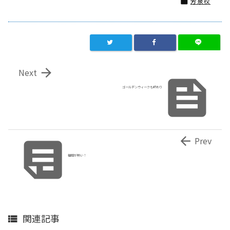
芳泉校


Next

ゴールデンウィークも終わり


Prev
福岡が熱い！
関連記事
