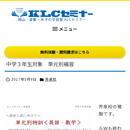
KLCセミナー
岡山・倉敷・米子の学習塾 KLCセミナー

メニュー
無料体験・資料請求はこちら
中学３年生対象 単元別補習
2017年5月9日
芳泉校


芳泉校の猪
股です。
ＧＷも終わ