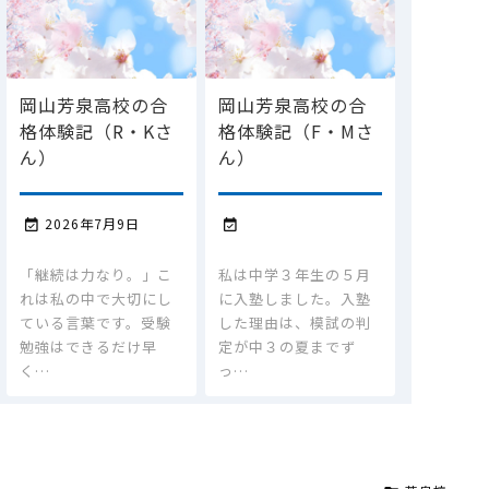
岡山芳泉高校の合
岡山芳泉高校の合
格体験記（R・Kさ
格体験記（F・Mさ
ん）
ん）
2026年7月9日


「継続は力なり。」こ
私は中学３年生の５月
れは私の中で大切にし
に入塾しました。入塾
ている言葉です。受験
した理由は、模試の判
勉強はできるだけ早
定が中３の夏までず
く…
っ…