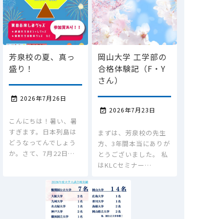
芳泉校の夏、真っ
岡山大学 工学部の
盛り！
合格体験記（F・Y
さん）
2026年7月26日

2026年7月23日

こんにちは！暑い、暑
すぎます。日本列島は
まずは、芳泉校の先生
どうなってんでしょう
方、3年間本当にありが
か。さて、7月22日…
とうございました。 私
はKLCセミナー…