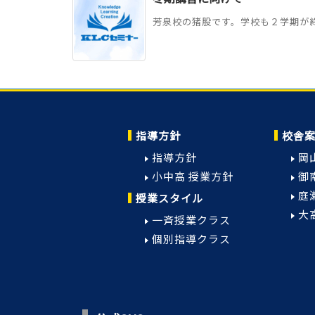
芳泉校の猪股です。学校も２学期が終
指導方針
校舎
指導方針
岡
小中高 授業方針
御
庭
授業スタイル
大
一斉授業クラス
個別指導クラス