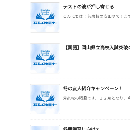
テストの波が押し寄せる
こんにちは！芳泉校の安田やで！まずは
【国語】岡山県立高校入試突破
冬の友人紹介キャンペーン！
芳泉校の猪股です。１２月となり、今
冬期講習に向けて