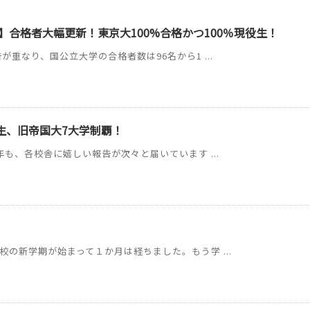
】合格者大幅更新！東京大100%合格かつ100％現役生！
が重なり、国公立大学の合格者数は96名から1 ...
C生、旧帝国大7大学制覇！
年も、各校舎に嬉しい報告が次々と届いています ...
校の新学期が始まって１か月は経ちました。もう学 ...