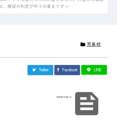
は、模試の判定が中３の夏までずっ…
芳泉校

Twitter
Facebook
LINE

新年度のお知らせ