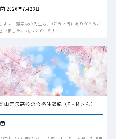
2026年7月23日

まずは、芳泉校の先生方、3年間本当にありがとうご
ざいました。 私はKLCセミナー…
岡山芳泉高校の合格体験記（F・Mさん）

私は中学３年生の５月に入塾しました。入塾した理由