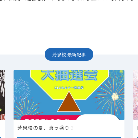
芳泉校
最新記事
芳泉校の夏、真っ盛り！