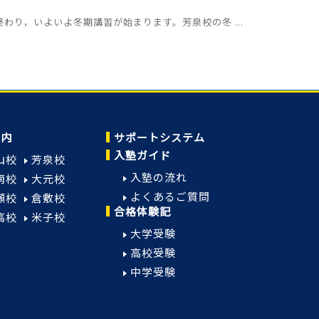
わり，いよいよ冬期講習が始まります。芳泉校の冬 ...
案内
サポートシステム
入塾ガイド
山校
芳泉校
入塾の流れ
南校
大元校
よくあるご質問
瀬校
倉敷校
合格体験記
高校
米子校
大学受験
高校受験
中学受験