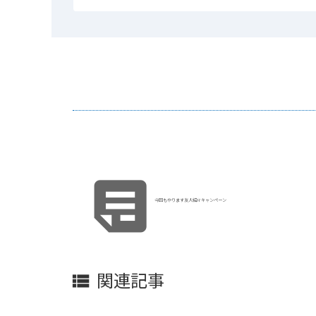

今回もやります友人紹介キャンペーン
関連記事
