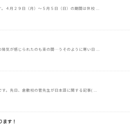
。４月２９日（月）～５月５日（日）の期間は休校 ...
陽気が感じられたのも束の間…うそのように寒い日 ...
す。先日、倉敷校の菅先生が日本語に関する記事( ...
ります！