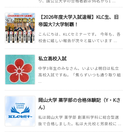
り、国公立大学の合格者数は96名から1 ...
【2026年度大学入試速報】KLC生、旧
帝国大7大学制覇！
こんにちは、KLCセミナーです。 今年も、各
校舎に嬉しい報告が次々と届いています ...
私立高校入試
中学3年生のみなさん。いよいよ明日は私立
高校入試ですね。「焦らずいつも通り取り組
...
岡山大学 薬学部の合格体験記（Y・Kさ
ん）
私は岡山大学 薬学部 創薬科学科に総合型選
抜で合格しました。私は大元校と芳泉校に ...