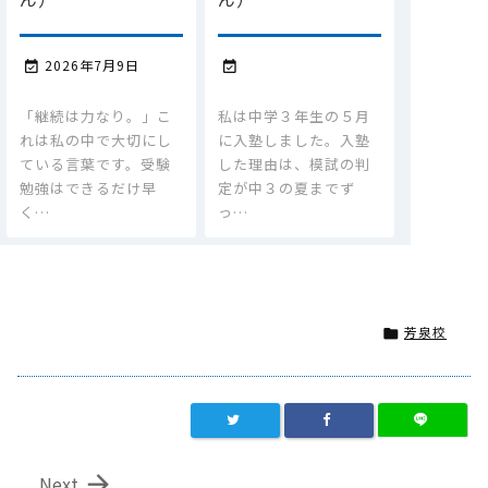
2026年7月9日


「継続は力なり。」こ
私は中学３年生の５月
れは私の中で大切にし
に入塾しました。入塾
ている言葉です。受験
した理由は、模試の判
勉強はできるだけ早
定が中３の夏までず
く…
っ…
芳泉校


Next