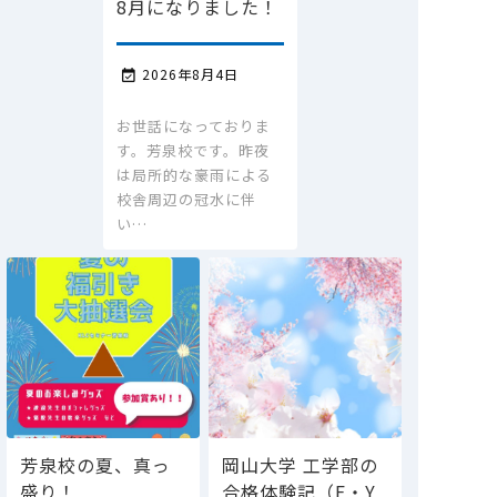
8月になりました！
2026年8月4日

お世話になっておりま
す。芳泉校です。昨夜
は局所的な豪雨による
校舎周辺の冠水に伴
い…
芳泉校の夏、真っ
岡山大学 工学部の
盛り！
合格体験記（F・Y