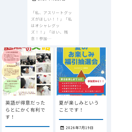
「私、アスリートグッ
ズがほしい！！」「私
はオシャレグッ
ズ！！」「はい、残
念！参加…
英語が得意だった
夏が楽しみという
らとにかく有利で
ことです！
す！
2026年7月19日
