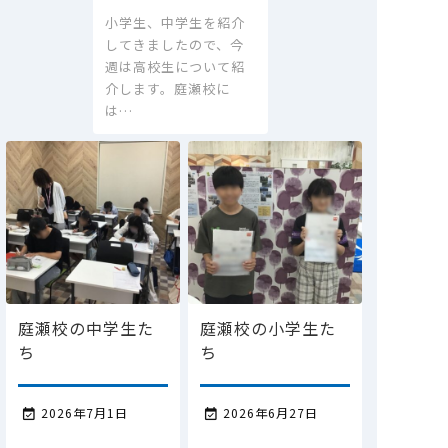
小学生、中学生を紹介
してきましたので、今
週は高校生について紹
介します。庭瀬校に
は…
庭瀬校の中学生た
庭瀬校の小学生た
ち
ち
2026年7月1日
2026年6月27日

