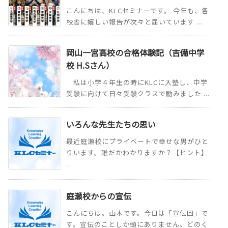
こんにちは、KLCセミナーです。 今年も、各
校舎に嬉しい報告が次々と届いています ...
岡山一宮高校の合格体験記（吉備中学
校 H.Sさん）
私は小学４年生の時にKLCに入塾し、中学
受験に向けて日々受験クラスで励みました ...
いろんな先生たちの思い
最近庭瀬校にプライベートで幸せな男がひと
りいます。誰だかわかりますか？【ヒント】
...
庭瀬校からの宣伝
こんにちは。山本です。今日は「宣伝回」で
す。宣伝のことしか頭にありません。どのく