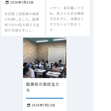
2026年7月22日

いや～、毎日暑いです
ね。皆さんも水分補給
先日第１回英検の結果
を忘れずに、体調をく
が判明しました。庭瀬
ずさないよう気をつ
校では50名を超える生
け…
徒が合格を手にし、…
庭瀬校の高校生た
ち
2026年7月12日
