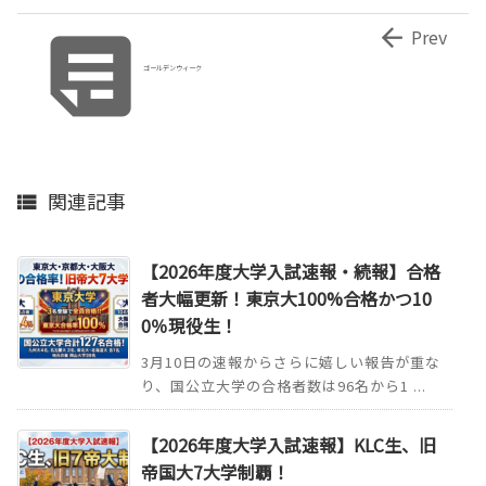


Prev
ゴールデンウィーク
関連記事

【2026年度大学入試速報・続報】合格
者大幅更新！東京大100%合格かつ10
0％現役生！
3月10日の速報からさらに嬉しい報告が重な
り、国公立大学の合格者数は96名から1 ...
【2026年度大学入試速報】KLC生、旧
帝国大7大学制覇！