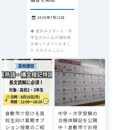
2026年7月22日

◆ 夏休みスタート！中
学生のみんなが通知表
を持ってきてくれまし
た みなさんこんに…
倉敷市で受ける高
中学・大学受験の
校生向け夏期オプ
合格体験記を公開
ション授業のご紹
中！倉敷市でお得