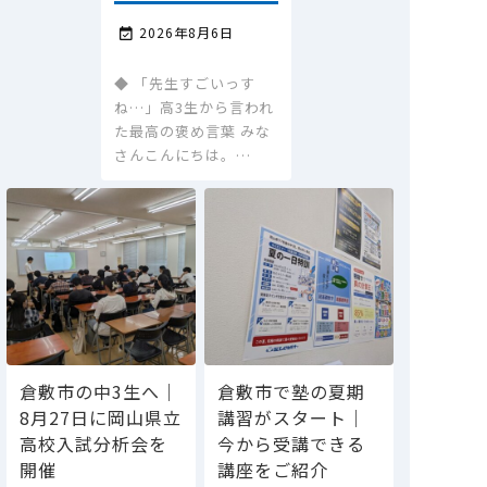
2026年8月6日

◆ 「先生すごいっす
ね…」高3生から言われ
た最高の褒め言葉 みな
さんこんにちは。…
倉敷市の中3生へ｜
倉敷市で塾の夏期
8月27日に岡山県立
講習がスタート｜
高校入試分析会を
今から受講できる
開催
講座をご紹介