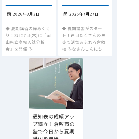
2026年8月3日
2026年7月27日


◆ 夏期講習の締めくく
◆ 夏期講習がスター
り！8月27日(木)に「岡
ト！連日たくさんの生
山県立高校入試分析
徒で活気あふれる倉敷
会」を開催 み…
校 みなさんこんにち…
通知表の成績アッ
プ続々！倉敷市の
塾で今日から夏期
講習を開始