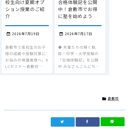
校生向け夏期オプ
合格体験記を公開
ション授業のご紹
中！倉敷市でお得
介
に塾を始めよう
2026年7月19日
2026年7月17日


倉敷市で高校生のお子
◆ 先輩たちの輝く軌
様の成績や受験対策に
跡！中学・大学受験の
お悩みの保護者様へ。K
「合格体験記」を公開
LCセミナー倉敷校…
中 みなさんこんにち…
倉敷校
