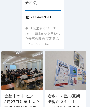
分析会
2026年8月6日

◆ 「先生すごいっす
ね…」高3生から言われ
た最高の褒め言葉 みな
さんこんにちは。…
倉敷市の中3生へ｜
倉敷市で塾の夏期
8月27日に岡山県立
講習がスタート｜