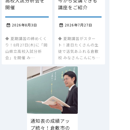
高校入試分析会を
今から受講できる
開催
講座をご紹介
2026年8月3日
2026年7月27日


◆ 夏期講習の締めくく
◆ 夏期講習がスター
り！8月27日(木)に「岡
ト！連日たくさんの生
山県立高校入試分析
徒で活気あふれる倉敷
会」を開催 み…
校 みなさんこんにち…
通知表の成績アッ
プ続々！倉敷市の