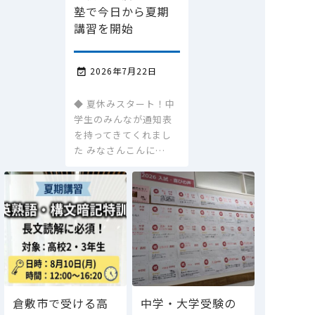
塾で今日から夏期
講習を開始
2026年7月22日

◆ 夏休みスタート！中
学生のみんなが通知表
を持ってきてくれまし
た みなさんこんに…
倉敷市で受ける高
中学・大学受験の