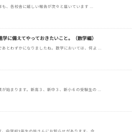
年も、各校舎に嬉しい報告が次々と届いています ...
進学に備えてやっておきたいこと。（数学編）
あとわずかになりましたね。数学においては、何よ ...
が始まります。新高３、新中３、新小６の受験生の ...
。中学校3年生の皆さんにお知らせがあります。今 ...