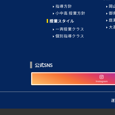
指導方針
岡
小中高 授業方針
御
庭
授業スタイル
大
一斉授業クラス
個別指導クラス
公式SNS
Instagram
運