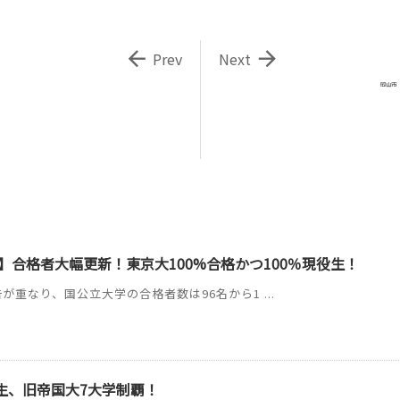


Prev
Next
岡山市
】合格者大幅更新！東京大100%合格かつ100％現役生！
が重なり、国公立大学の合格者数は96名から1 ...
C生、旧帝国大7大学制覇！