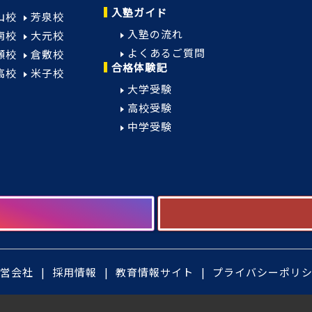
入塾ガイド
山校
芳泉校
入塾の流れ
南校
大元校
よくあるご質問
瀬校
倉敷校
合格体験記
高校
米子校
大学受験
高校受験
中学受験
営会社
採用情報
教育情報サイト
プライバシーポリ