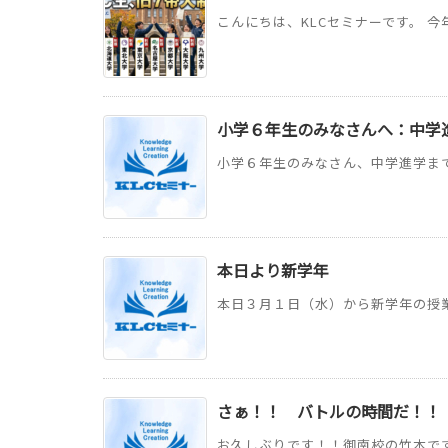
こんにちは、KLCセミナーです。 今
小学６年生のみなさんへ：中学
小学６年生のみなさん、中学進学まで
本日より新学年
本日３月１日（水）から新学年の授業
さぁ！！ バトルの時間だ！！
お久しぶりです！！御南校の竹本です