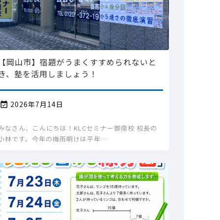
【岡山市】宿題がうまくすすめられないと
き、塾を活用しましょう！
2026年7月14日

みなさん、こんにちは！KLCセミナー御南校 校長の
小林です。今年の梅雨明けは平年…