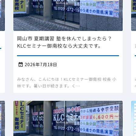
岡山市 夏期講習 塾を休んでしまったら？
KLCセミナー御南校なら大丈夫です。
2026年7月18日

みなさん、こんにちは！KLCセミナー御南校 校長 小
林です。暑い日が続きます。く…