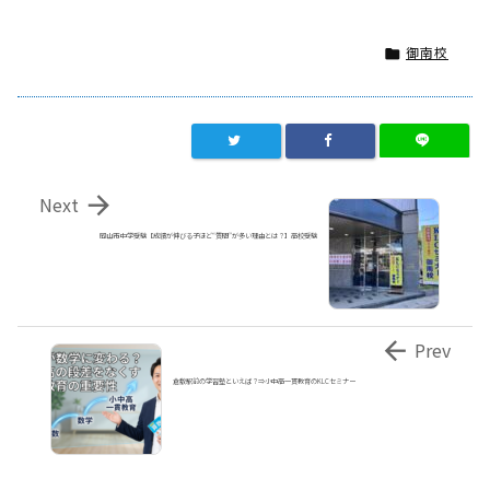
御南校


Next
岡山市 中学受験【成績が伸びる子ほど“質問”が多い理由とは？】高校受験

Prev
倉敷駅前の学習塾といえば？⇒小中高一貫教育のKLCセミナー