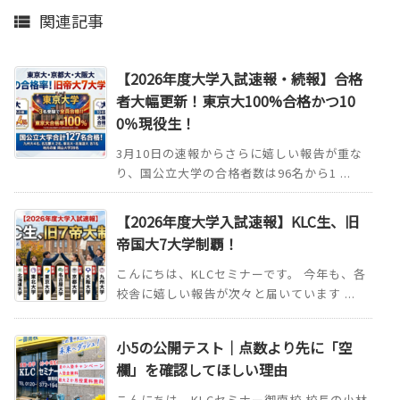
関連記事

【2026年度大学入試速報・続報】合格
者大幅更新！東京大100%合格かつ10
0％現役生！
3月10日の速報からさらに嬉しい報告が重な
り、国公立大学の合格者数は96名から1 ...
【2026年度大学入試速報】KLC生、旧
帝国大7大学制覇！
こんにちは、KLCセミナーです。 今年も、各
校舎に嬉しい報告が次々と届いています ...
小5の公開テスト｜点数より先に「空
欄」を確認してほしい理由
こんにちは。KLCセミナー御南校 校長の小林