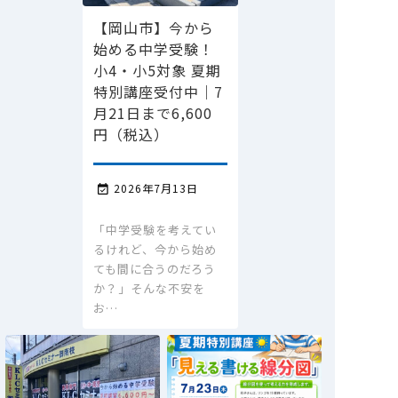
【岡山市】今から
始める中学受験！
小4・小5対象 夏期
特別講座受付中｜7
月21日まで6,600
円（税込）
2026年7月13日

「中学受験を考えてい
るけれど、今から始め
ても間に合うのだろう
か？」そんな不安を
お…