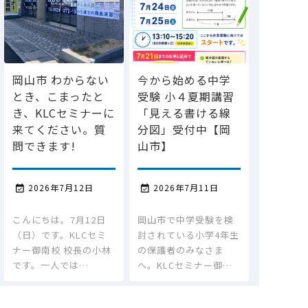
岡山市 わからない
今から始める中学
とき、こまったと
受験 小４夏期講習
き、KLCセミナーに
「見える書ける線
来てください。質
分図」受付中【岡
問できます!
山市】
2026年7月12日
2026年7月11日


こんにちは。7月12日
岡山市で中学受験を検
（日）です。KLCセミ
討されている小学4年生
ナー御南校 校長の小林
の保護者のみなさま
です。一人では…
へ。KLCセミナー御…