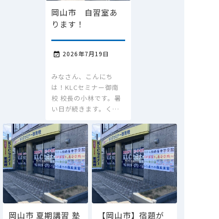
岡山市 自習室あ
ります！
2026年7月19日

みなさん、こんにち
は！KLCセミナー御南
校 校長の小林です。暑
い日が続きます。く…
岡山市 夏期講習 塾
【岡山市】宿題が