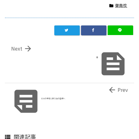
御南校


Next

春


Prev
ＧＷの予定と新入生の皆様へ
関連記事
