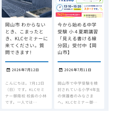
岡山市 わからない
今から始める中学
とき、こまったと
受験 小４夏期講習
き、KLCセミナーに
「見える書ける線
来てください。質
分図」受付中【岡
問できます!
山市】
2026年7月12日
2026年7月11日


こんにちは。7月12日
岡山市で中学受験を検
（日）です。KLCセミ
討されている小学4年生
ナー御南校 校長の小林
の保護者のみなさま
です。一人では…
へ。KLCセミナー御…