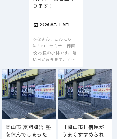
ります！
2026年7月19日

みなさん、こんにち
は！KLCセミナー御南
校 校長の小林です。暑
い日が続きます。く…
岡山市 夏期講習 塾
【岡山市】宿題が
を休んでしまった
うまくすすめられ