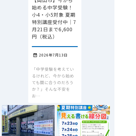
始める中学受験！
小4・小5対象 夏期
特別講座受付中｜7
月21日まで6,600
円（税込）
2026年7月13日

「中学受験を考えてい
るけれど、今から始め
ても間に合うのだろう
か？」そんな不安を
お…