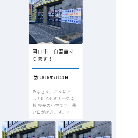
岡山市 自習室あ
ります！
2026年7月19日

みなさん、こんにち
は！KLCセミナー御南
校 校長の小林です。暑
い日が続きます。く…