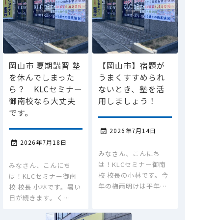
岡山市 夏期講習 塾
【岡山市】宿題が
を休んでしまった
うまくすすめられ
ら？ KLCセミナー
ないとき、塾を活
御南校なら大丈夫
用しましょう！
です。
2026年7月14日

2026年7月18日

みなさん、こんにち
は！KLCセミナー御南
みなさん、こんにち
校 校長の小林です。今
は！KLCセミナー御南
年の梅雨明けは平年…
校 校長 小林です。暑い
日が続きます。く…