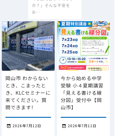
か？」そんな不安を
お…
岡山市 わからない
今から始める中学
とき、こまったと
受験 小４夏期講習
き、KLCセミナーに
「見える書ける線
来てください。質
分図」受付中【岡
問できます!
山市】
2026年7月12日
2026年7月11日

