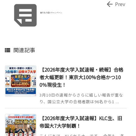


Prev
春の友人紹介キャンペーン
関連記事

【2026年度大学入試速報・続報】合格
者大幅更新！東京大100%合格かつ10
0％現役生！
3月10日の速報からさらに嬉しい報告が重な
り、国公立大学の合格者数は96名から1 ...
【2026年度大学入試速報】KLC生、旧
帝国大7大学制覇！
こんにちは、KLCセミナーです。 今年も、各