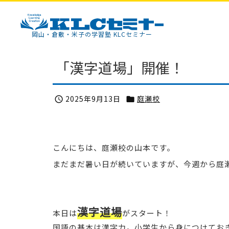
KLCセミナー
岡山・倉敷・米子の学習塾 KLCセミナー
「漢字道場」開催！
2025年9月13日
庭瀬校


こんにちは、庭瀬校の山本です。
まだまだ暑い日が続いていますが、今週から庭
漢字道場
本日は
がスタート！
国語の基本は漢字力。小学生から身につけてお