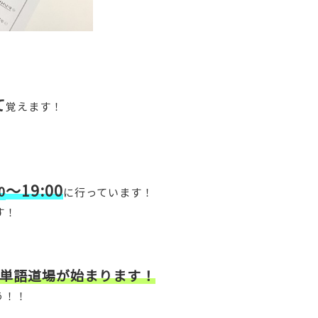
て
覚えます！
～19:00
0
に行っています！
す！
単語道場が始まります！
う！！