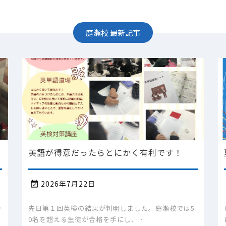
庭瀬校
最新記事
英語が得意だったらとにかく有利です！
2026年7月22日

ャ
先日第１回英検の結果が判明しました。庭瀬校では5
0名を超える生徒が合格を手にし、…