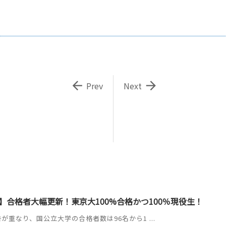


Prev
Next
】合格者大幅更新！東京大100%合格かつ100％現役生！
が重なり、国公立大学の合格者数は96名から1 ...