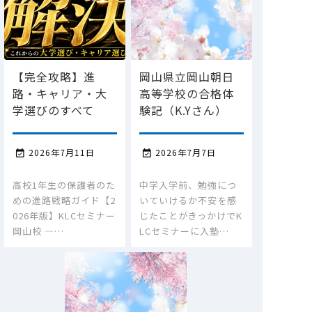
【完全攻略】進
岡山県立岡山朝日
路・キャリア・大
高等学校の合格体
学選びのすべて
験記（K.Yさん）
2026年7月11日
2026年7月7日


高校1年生の保護者のた
中学入学前、勉強につ
めの進路戦略ガイド【2
いていけるか不安を感
026年版】KLCセミナー
じたことがきっかけでK
岡山校 ―…
LCセミナーに入塾…