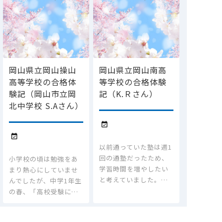
岡山県立岡山操山
岡山県立岡山南高
高等学校の合格体
等学校の合格体験
験記（岡山市立岡
記（K.Ｒさん）
北中学校 S.Aさん）


以前通っていた塾は週1
回の通塾だったため、
小学校の頃は勉強をあ
学習時間を増やしたい
まり熱心にしていませ
と考えていました。…
んでしたが、中学1年生
の春、「高校受験に…