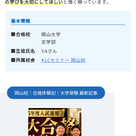
の学びを大切にしてほしい
と強く願っています。
基本情報
合格校
岡山大学
文学部
生徒氏名
Y.Aさん
所属校舎
KLCセミナー 岡山校
岡山校
｜
合格体験記
｜
大学受験
最新記事