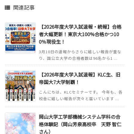
関連記事

【2026年度大学入試速報・続報】合格
者大幅更新！東京大100%合格かつ10
0％現役生！
3月10日の速報からさらに嬉しい報告が重な
り、国公立大学の合格者数は96名から1 ...
【2026年度大学入試速報】KLC生、旧
帝国大7大学制覇！
こんにちは、KLCセミナーです。 今年も、各
校舎に嬉しい報告が次々と届いています ...
岡山大学工学部機械システム学科の合
格体験記（岡山芳泉高校卒 天野 智仁
さん）