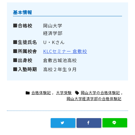
基本情報
合格校
岡山大学
経済学部
生徒氏名
U・Kさん
所属校舎
KLCセミナー 倉敷校
出身校
倉敷古城池高校
入塾時期
高校２年生９月
合格体験記
,
大学受験
岡山大学の合格体験記
,


岡山大学経済学部の合格体験記