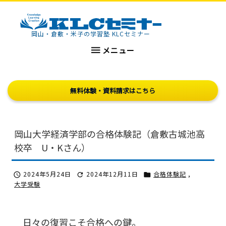
KLCセミナー
岡山・倉敷・米子の学習塾 KLCセミナー

メニュー
無料体験・資料請求はこちら
岡山大学経済学部の合格体験記（倉敷古城池高
校卒 U・Kさん）
2024年5月24日
2024年12月11日
合格体験記
,



大学受験
日々の復習こそ合格への鍵。