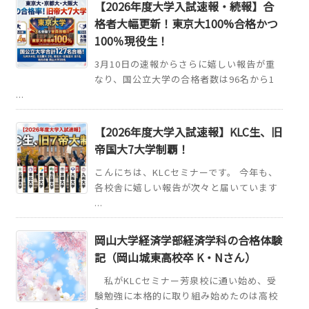
【2026年度大学入試速報・続報】合
格者大幅更新！東京大100%合格かつ
100％現役生！
3月10日の速報からさらに嬉しい報告が重
なり、国公立大学の合格者数は96名から1
...
【2026年度大学入試速報】KLC生、旧
帝国大7大学制覇！
こんにちは、KLCセミナーです。 今年も、
各校舎に嬉しい報告が次々と届いています
...
岡山大学経済学部経済学科の合格体験
記（岡山城東高校卒 K・Nさん）
私がKLCセミナー芳泉校に通い始め、受
験勉強に本格的に取り組み始めたのは高校