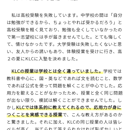
私は高校受験を失敗しています。中学校の間は「自分
は勉強ができるから、ちょっとやれば受かるだろう」と
高校受験を軽く見ており、勉強も全くしていなかったの
で第一志望校には手が届きませんでした。とても悔しく
て、情けなかったです。大学受験は失敗したくないと思
い、友人からの誘いもあり、体験授業を受けに行き、高
２の夏にKLCに入塾を決めました。
KLCの授業は学校とは全く違っていました。
学校では
教科書中心に、国・英などであれば文を読むこと、数学
であれば公式を使って問題を解くことが中心でした。応
用力を鍛えることがなかったため、授業と全く同じ問題
が出ない限り、模試は解くことができませんでした。し
かし
KLCでは体系的に教えてくれるので、応用力が身に
つくことを実感できる授業
で、こんな教え方があるのか
と驚きました。それに加え、KLCの同じ授業の人は皆レ
ベルが高く、当てられて答えられなければ恥ずかしいと