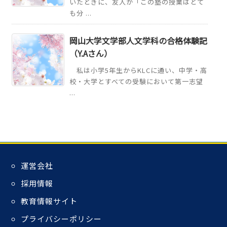
いたときに、友人が「この塾の授業はとて
も分 ...
岡山大学文学部人文学科の合格体験記
（Y.Aさん）
私は小学5年生からKLCに通い、中学・高
校・大学とすべての受験において第一志望
...
運営会社
採用情報
教育情報サイト
プライバシーポリシー