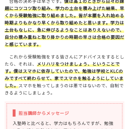
合格の決め手は早さです。
僕は高１のときから日々の課
題にコツコツ取り組み、学力の土台を積み上げた結果、早
くから受験勉強に取り組めました。皆が本腰を入れ始める
時期よりもかなり早くから取り組めたと思います。学力は
土台もなしに、急に伸びるようなことはありえないので、
自分の積み重ねと取り掛かりの時期の早さは合格の要因だ
と感じています。
これから受験勉強をする皆さんにアドバイスをするとし
たら、それは、
メリハリをつけましょう、ということで
す。僕はスマホに依存していたので、勉強は学校とKLCの
みですべて終わらせて、家でスマホを触るようにしていま
した。
スマホを触ってしまうのは悪ではないので、自制で
きるようにしましょう。
担当講師からメッセージ
入塾時と比べると、学力はもちろんですが、勉強