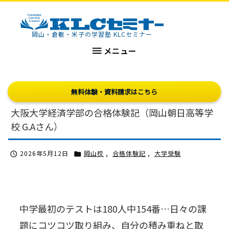
KLCセミナー
岡山・倉敷・米子の学習塾 KLCセミナー

メニュー
無料体験・資料請求はこちら
大阪大学経済学部の合格体験記（岡山朝日高等学
校 G.Aさん）
2026年5月12日
岡山校
,
合格体験記
,
大学受験


中学最初のテストは180人中154番…日々の課
題にコツコツ取り組み、自分の積み重ねと取