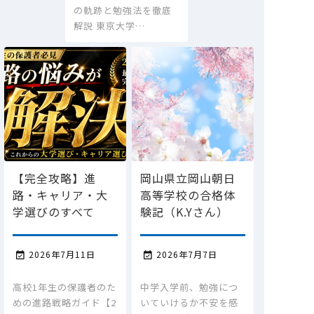
の軌跡と勉強法を徹底
解説 東京大学…
【完全攻略】進
岡山県立岡山朝日
路・キャリア・大
高等学校の合格体
学選びのすべて
験記（K.Yさん）
2026年7月11日
2026年7月7日


高校1年生の保護者のた
中学入学前、勉強につ
めの進路戦略ガイド【2
いていけるか不安を感