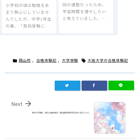
回の通塾だったため、
小学校の頃は勉強をあ
学習時間を増やしたい
まり熱心にしていませ
と考えていました。…
んでしたが、中学1年生
の春、「高校受験に…
岡山校
,
合格体験記
,
大学受験
大阪大学の合格体験記



Next
東京大学理科Ⅰ類の合格体験記（岡山朝日高等学校 森永 悠己人さん）