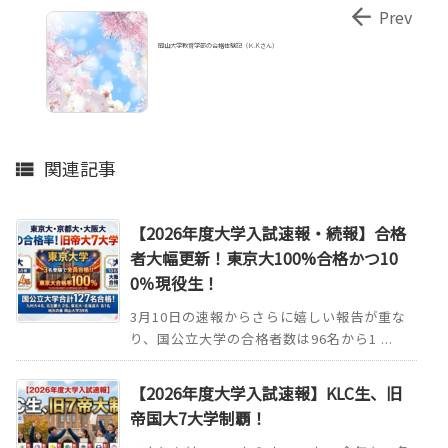

Prev
岡山大学教育学部の合格体験記（Ｋ.Kさん）
関連記事

【2026年度大学入試速報・続報】合格
者大幅更新！東京大100%合格かつ10
0％現役生！
3月10日の速報からさらに嬉しい報告が重な
り、国公立大学の合格者数は96名から1 ...
【2026年度大学入試速報】KLC生、旧
帝国大7大学制覇！