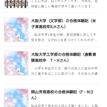
こんにちは、KLCセミナーです。 今年も、各
校舎に嬉しい報告が次々と届いています ...
大阪大学（文学部）の合格体験記（米
子東高校卒K.Hさん）
私は中学3年生の時、高校受験に対して不
安を抱き、父がKLCを見つけてくれたのが ...
大阪大学工学部の合格体験記（倉敷青
陵高校卒 T・Hさん）
小学６年生のとき、周りの友人と自分の学
力に差があることに気がつき、その友人が通
...
岡山芳泉高校の合格体験記（F・Mさ
ん）
私は中学３年生の５月に入塾しました。入塾