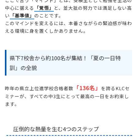
ここで言う「マインド」とは、受験生として勉強を生活の
中心に据える
「覚悟」
と、並大抵の努力では満足しない高
い
「基準値」
のことです。
このマインドを変えるには、本番さながらの緊迫感が味わ
える環境に身を置くしかありません。
県下7校舎から約100名が集結！「夏の一日特
訓」の全貌
「136名」
昨年の県立上位進学校合格者数
を誇るKLCセ
ミナーが、すべての中3生にとって最高の一日をお約束し
ます。
圧倒的な熱量を生む4つのステップ