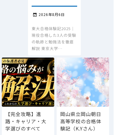
2026年8月6日

東大合格体験記2025｜
現役合格した3人の受験
の軌跡と勉強法を徹底
解説 東京大学…
【完全攻略】進
岡山県立岡山朝日
路・キャリア・大
高等学校の合格体
学選びのすべて
験記（K.Yさん）