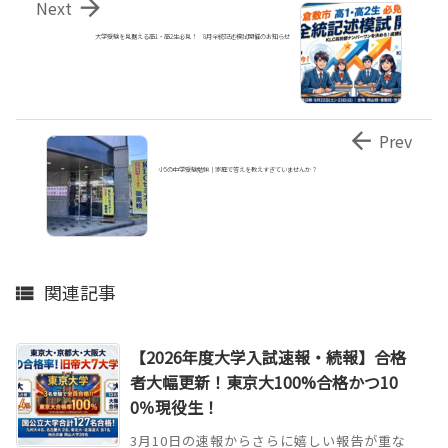

Next
大学受験を見据える高1・高2生必見！ 8月全統記述模試開催のお知らせ

Prev
小5の中学受験勉強｜家庭で答えを教えすぎていませんか？
関連記事

【2026年度大学入試速報・続報】合格
者大幅更新！東京大100%合格かつ10
0％現役生！
3月10日の速報からさらに嬉しい報告が重な