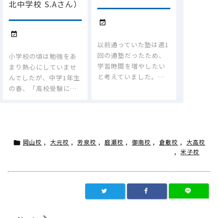
北中学校 S.Aさん）


以前通っていた塾は週1
回の通塾だったため、
小学校の頃は勉強をあ
学習時間を増やしたい
まり熱心にしていませ
と考えていました。…
んでしたが、中学1年生
の春、「高校受験に…
岡山校
,
大元校
,
芳泉校
,
庭瀬校
,
御南校
,
倉敷校
,
大高校

,
米子校