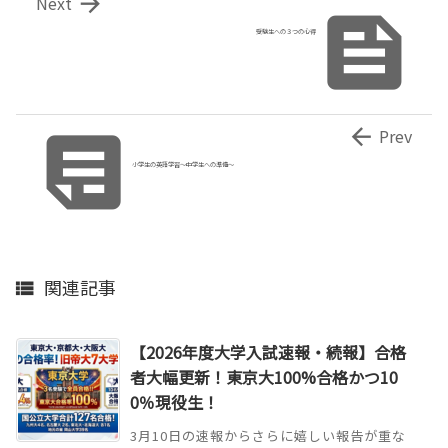

Next

受験生への３つの心得


Prev
小学生の英語学習～中学生への準備～
関連記事

【2026年度大学入試速報・続報】合格
者大幅更新！東京大100%合格かつ10
0％現役生！
3月10日の速報からさらに嬉しい報告が重な