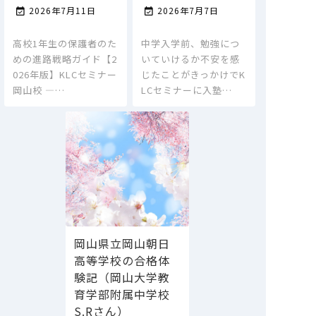
2026年7月11日
2026年7月7日


高校1年生の保護者のた
中学入学前、勉強につ
めの進路戦略ガイド【2
いていけるか不安を感
026年版】KLCセミナー
じたことがきっかけでK
岡山校 ―…
LCセミナーに入塾…
岡山県立岡山朝日
高等学校の合格体
験記（岡山大学教
育学部附属中学校
S.Rさん）