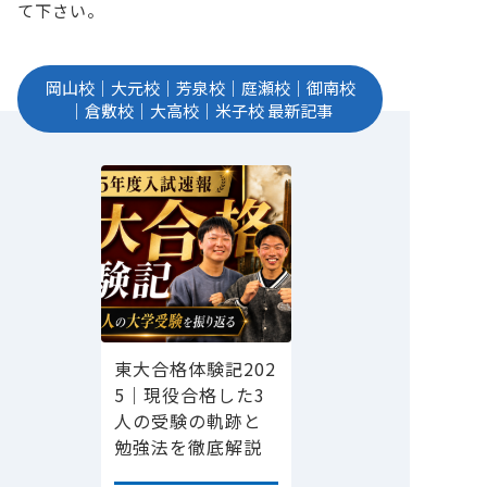
て下さい。
岡山校
｜
大元校
｜
芳泉校
｜
庭瀬校
｜
御南校
｜
倉敷校
｜
大高校
｜
米子校
最新記事
東大合格体験記202
5｜現役合格した3
人の受験の軌跡と
勉強法を徹底解説