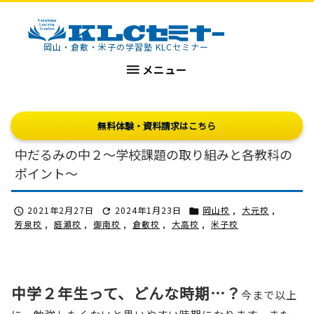
KLCセミナー
岡山・倉敷・米子の学習塾 KLCセミナー

メニュー
無料体験・資料請求はこちら
中だるみの中２～学校課題の取り組みと各教科の
ポイント～
2021年2月27日
2024年1月23日
岡山校
,
大元校
,



芳泉校
,
庭瀬校
,
御南校
,
倉敷校
,
大高校
,
米子校
中学２年生って、どんな時期…？
今まで以上