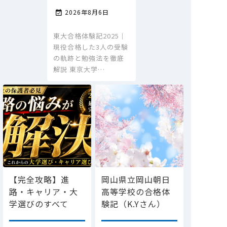
2026年8月6日

東大合格体験記2025｜
現役合格した3人の受験
の軌跡と勉強法を徹底
解説 東京大学…
【完全攻略】進
岡山県立岡山朝日
路・キャリア・大
高等学校の合格体
学選びのすべて
験記（K.Yさん）