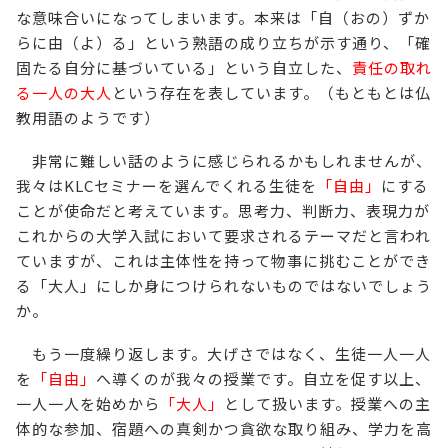
な意味合いになってしまいます。本来は「自（おの）ずか
らに由（よ）る」という熟語の成り立ちが示す通り、「確
固たる自分に基づいている」という自立した、
責任の取れ
る一人の大人
という存在を表しています。（もともとは仏
教用語のようです）
非常に難しい話のように感じられるかもしれませんが、
我々はKLCセミナーを選んでくれる生徒を
「自由」
にする
ことが使命だと考えています。思考力、判断力、表現力が
これからの大学入試において要求されるテーマだと言われ
ていますが、これは主体性を持って物事に挑むことができ
る「大人」にしか身につけられないものではないでしょう
か。
もう一度繰り返します。大げさではなく、生徒一人一人
を
「自由」
へ導くのが我々の授業です。自立を促す以上、
一人一人を始めから
「大人」
として扱います。授業への主
体的な参加、宿題への真剣かつ貪欲な取り組み、学力を高