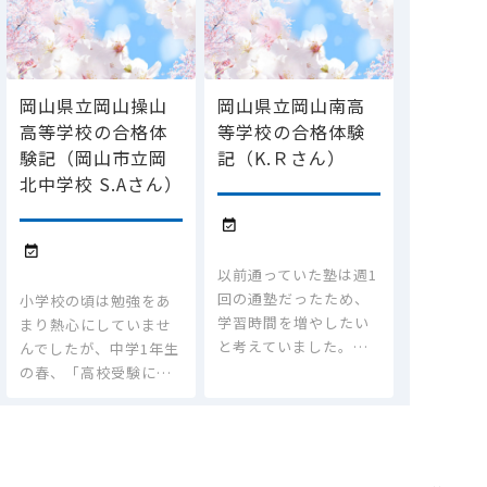
岡山県立岡山操山
岡山県立岡山南高
高等学校の合格体
等学校の合格体験
験記（岡山市立岡
記（K.Ｒさん）
北中学校 S.Aさん）


以前通っていた塾は週1
回の通塾だったため、
小学校の頃は勉強をあ
学習時間を増やしたい
まり熱心にしていませ
と考えていました。…
んでしたが、中学1年生
の春、「高校受験に…