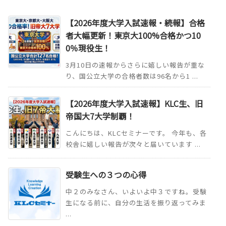
【2026年度大学入試速報・続報】合格
者大幅更新！東京大100%合格かつ10
0％現役生！
3月10日の速報からさらに嬉しい報告が重な
り、国公立大学の合格者数は96名から1 ...
【2026年度大学入試速報】KLC生、旧
帝国大7大学制覇！
こんにちは、KLCセミナーです。 今年も、各
校舎に嬉しい報告が次々と届いています ...
受験生への３つの心得
中２のみなさん、いよいよ中３ですね。受験
生になる前に、自分の生活を振り返ってみま
...