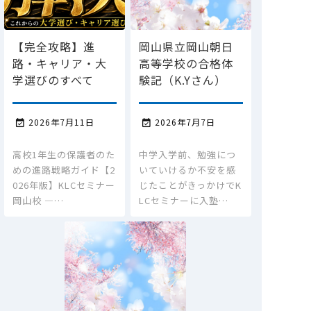
【完全攻略】進
岡山県立岡山朝日
路・キャリア・大
高等学校の合格体
学選びのすべて
験記（K.Yさん）
2026年7月11日
2026年7月7日


高校1年生の保護者のた
中学入学前、勉強につ
めの進路戦略ガイド【2
いていけるか不安を感
026年版】KLCセミナー
じたことがきっかけでK
岡山校 ―…
LCセミナーに入塾…