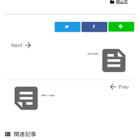
岡山校


Next

数学の効用①


Prev
定期テスト勉強
関連記事
