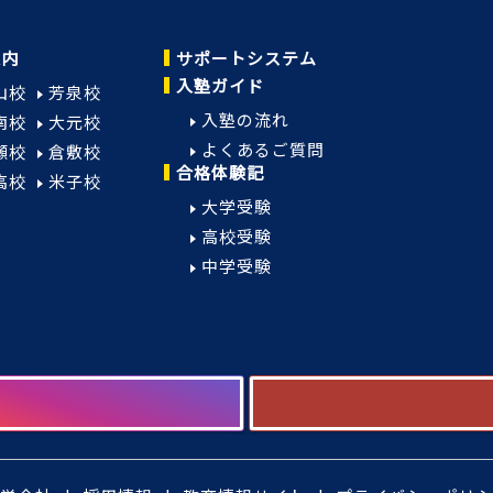
案内
サポートシステム
入塾ガイド
山校
芳泉校
入塾の流れ
南校
大元校
よくあるご質問
瀬校
倉敷校
合格体験記
高校
米子校
大学受験
高校受験
中学受験