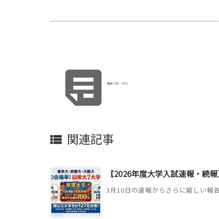

猫あつめ vol.1
関連記事

【2026年度大学入試速報・続報
3月10日の速報からさらに嬉しい報告