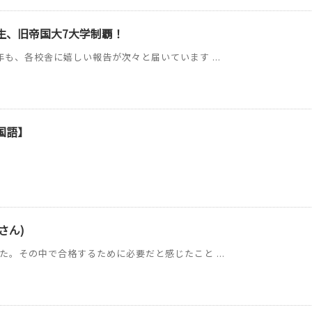
C生、旧帝国大7大学制覇！
年も、各校舎に嬉しい報告が次々と届いています ...
国語】
さん)
た。その中で合格するために必要だと感じたこと ...