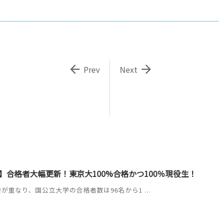


Prev
Next
】合格者大幅更新！東京大100%合格かつ100％現役生！
が重なり、国公立大学の合格者数は96名から1 ...