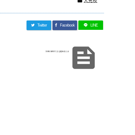
大元校

Twitter
Facebook
LINE

効果が期待できる勉強法とは