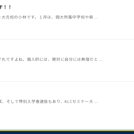
す！！
大元校の小林です。１月は、岡大附属中学校や県 ...
れですよね。個人的には、絶対に自分には無理だと ...
そして特別入学者選抜もあり、KLCセミナー大 ...