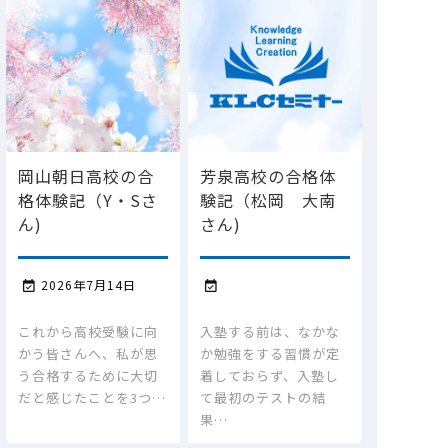
岡山朝日高校の合
芳泉高校の合格体
格体験記（Y・Sさ
験記（松岡 大南
ん)
さん)
2026年7月14日


これから高校受験に向
入塾する前は、なかな
かう皆さんへ、私が思
か勉強をする習慣が定
う合格するために大切
着しておらず、入塾し
だと感じたことを3つ…
て最初のテストの結
果…