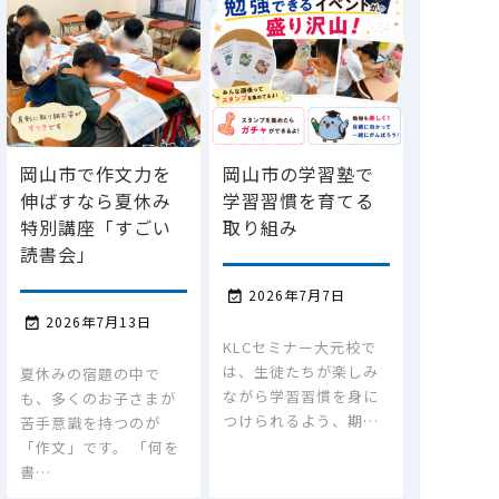
岡山市で作文力を
岡山市の学習塾で
伸ばすなら夏休み
学習習慣を育てる
特別講座「すごい
取り組み
読書会」
2026年7月7日

2026年7月13日

KLCセミナー大元校で
は、生徒たちが楽しみ
夏休みの宿題の中で
ながら学習習慣を身に
も、多くのお子さまが
つけられるよう、期…
苦手意識を持つのが
「作文」です。 「何を
書…