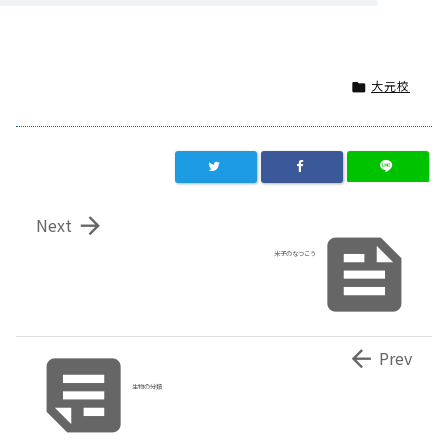
大元校


Next

米子のなつこう


Prev
生物の分類