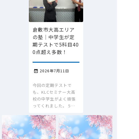
倉敷市大高エリア
の塾｜中学生が定
期テストで5科目40
0点超え多数！
2026年7月11日

今回の定期テストで
も、KLCセミナー大高
校の中学生がよく頑張
ってくれました。 5…