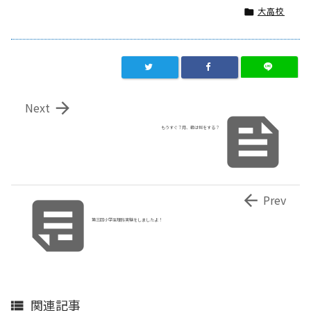
大高校


Next

もうすぐ７月、君は何をする？


Prev
第三回小学生理科実験をしましたよ！
関連記事
