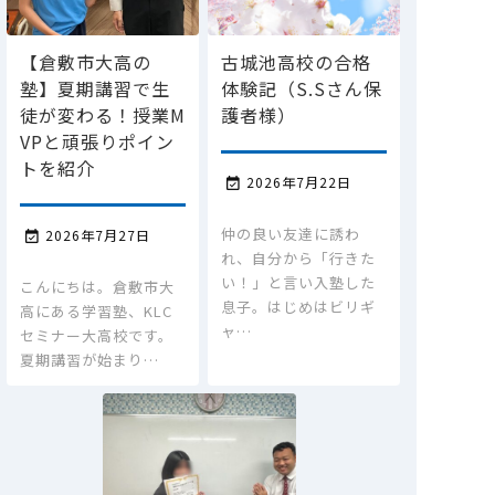
【倉敷市大高の
古城池高校の合格
塾】夏期講習で生
体験記（S.Sさん保
徒が変わる！授業M
護者様）
VPと頑張りポイン
トを紹介
2026年7月22日

仲の良い友達に誘わ
2026年7月27日

れ、自分から「行きた
い！」と言い入塾した
こんにちは。倉敷市大
息子。はじめはビリギ
高にある学習塾、KLC
ャ…
セミナー大高校です。
夏期講習が始まり…