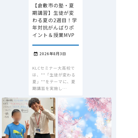
【倉敷市の塾・夏
期講習】生徒が変
わる夏の2週目！学
年対抗がんばりポ
イント＆授業MVP
2026年8月3日

KLCセミナー大高校で
は、**「生徒が変わる
夏」**をテーマに、夏
期講習を実施し…