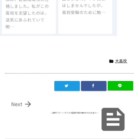
はしませんでしたが、
格しました。私がこの
高校受験のために勉…
高校を志望したのは、
活気にあふれていて
明…
大高校


Next

公開テスト！～テストは普段の積み重ねがものを言う～