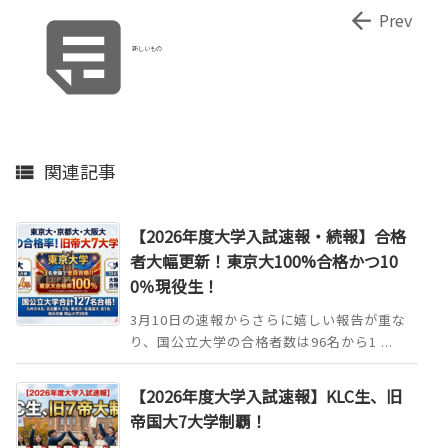


Prev
新しいもの
関連記事

【2026年度大学入試速報・続報】合格
者大幅更新！東京大100%合格かつ10
0％現役生！
3月10日の速報からさらに嬉しい報告が重な
り、国公立大学の合格者数は96名から1 ...
【2026年度大学入試速報】KLC生、旧
帝国大7大学制覇！