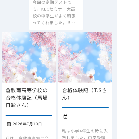
今回の定期テストで
も、KLCセミナー大高
校の中学生がよく頑張
ってくれました。 5…
倉敷南高等学校の
合格体験記（T.Sさ
合格体験記（馬場
ん）
日彩さん）

2026年7月10日

私は小学4年生の時に入
塾しました。中学受験
私は、倉敷南高校に合