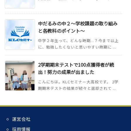
中だるみの中２～学校課題の取り組み
と各教科のポイント～
中学２年生って、どんな時期...？今まで以上
に、勉強したくないと思いやすい時期に ...
2学期期末テストで100点獲得者が続
出！努力の成果が出ました
こんにちは。KLCセミナー大高校です。 2学
期期末テストの結果が続々と返却されて ...
運営会社
採用情報