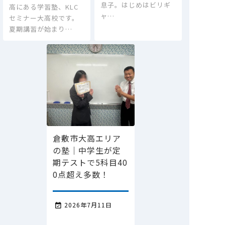
息子。はじめはビリギ
高にある学習塾、KLC
ャ…
セミナー大高校です。
夏期講習が始まり…
倉敷市大高エリア
の塾｜中学生が定
期テストで5科目40
0点超え多数！
2026年7月11日
