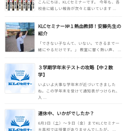
こんにちは、KLCセミナーです。 今年も、各
校舎に嬉しい報告が次々と届いています ...
KLCセミナー№１熱血教師！安藤先生の
紹介
「できない子なんて、いない。できるまで一
緒にやるだけです。」 教室に響く熱い声、 ...
３学期学年末テストの攻略【中２数
学】
いよいよ大事な学年末が近づいてきました
ね。この学年末を受けて通知表がつけられ、
入 ...
連休中、いかがでしたか？
6月3日（土）～９日（金）までKLCセミナー
大高校では授業がありませんでしたが、 ...