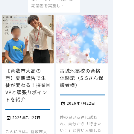
期講習を実施し…
【倉敷市大高の
古城池高校の合格
塾】夏期講習で生
体験記（S.Sさん保
徒が変わる！授業M
護者様）
VPと頑張りポイン
トを紹介
2026年7月22日

仲の良い友達に誘わ
2026年7月27日

れ、自分から「行きた
い！」と言い入塾した
こんにちは。倉敷市大