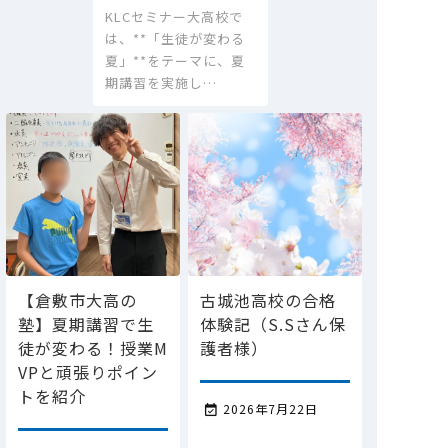
KLCセミナー大高校で
は、**「生徒が変わる
夏」**をテーマに、夏
期講習を実施し…
【倉敷市大高の
古城池高校の合格
塾】夏期講習で生
体験記（S.Sさん保
徒が変わる！授業M
護者様）
VPと頑張りポイン
トを紹介
2026年7月22日
