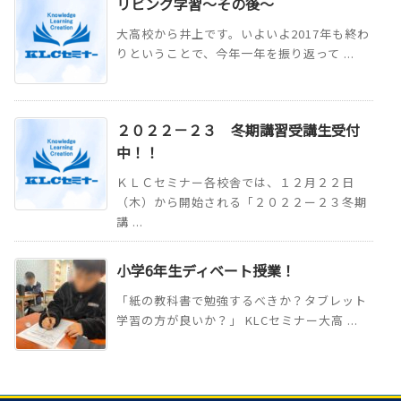
リビング学習～その後～
大高校から井上です。いよいよ2017年も終わ
りということで、今年一年を振り返って ...
２０２２－２３ 冬期講習受講生受付
中！！
ＫＬＣセミナー各校舎では、１２月２２日
（木）から開始される「２０２２ー２３冬期
講 ...
小学6年生ディベート授業！
「紙の教科書で勉強するべきか？タブレット
学習の方が良いか？」 KLCセミナー大高 ...