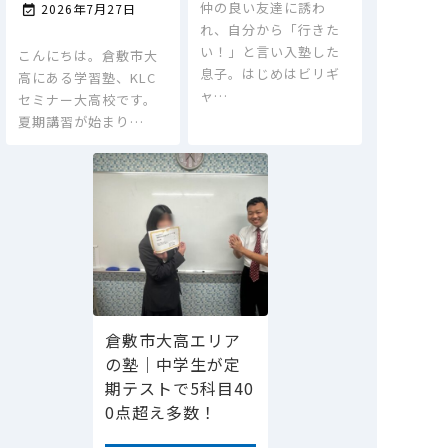
仲の良い友達に誘わ
2026年7月27日

れ、自分から「行きた
い！」と言い入塾した
こんにちは。倉敷市大
息子。はじめはビリギ
高にある学習塾、KLC
ャ…
セミナー大高校です。
夏期講習が始まり…
倉敷市大高エリア
の塾｜中学生が定
期テストで5科目40
0点超え多数！