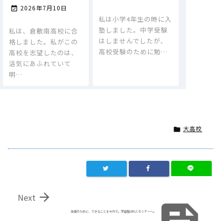
2026年7月10日

私は小学4年生の時に入
塾しました。中学受験
私は、倉敷南高校に合
はしませんでしたが、
格しました。私がこの
高校受験のために勉…
高校を志望したのは、
活気にあふれていて
明…
大高校


Next
生徒のために、できることを全力で。学習塾はKLCセミナーへ。