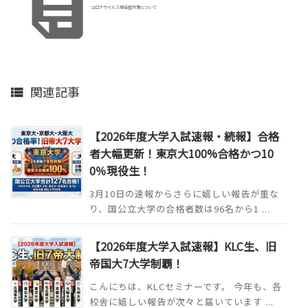

コロナウイルス感染症対策について
関連記事

【2026年度大学入試速報・続報】合格
者大幅更新！東京大100%合格かつ10
0％現役生！
3月10日の速報からさらに嬉しい報告が重な
り、国公立大学の合格者数は96名から1 ...
【2026年度大学入試速報】KLC生、旧
帝国大7大学制覇！
こんにちは、KLCセミナーです。 今年も、各
校舎に嬉しい報告が次々と届いています ...