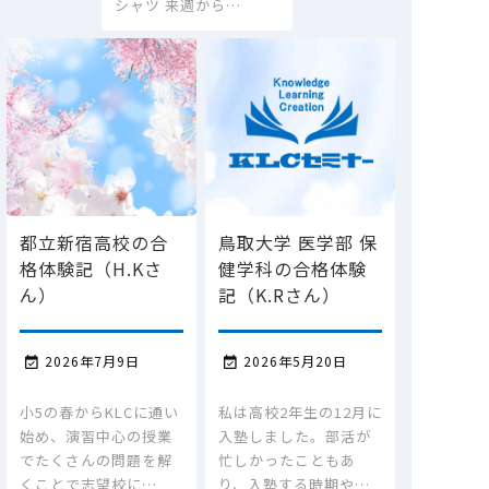
シャツ 来週から…
都立新宿高校の合
鳥取大学 医学部 保
格体験記（H.Kさ
健学科の合格体験
ん）
記（K.Rさん）
2026年7月9日
2026年5月20日


小5の春からKLCに通い
私は高校2年生の12月に
始め、演習中心の授業
入塾しました。部活が
でたくさんの問題を解
忙しかったこともあ
くことで志望校に…
り、入塾する時期や…