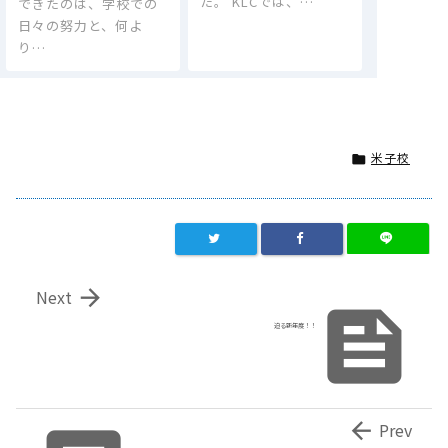
た。 KLCでは、…
できたのは、学校での
日々の努力と、何よ
り…
米子校


Next

迫る新年度！！

Prev