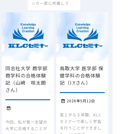
ッカー部に所属して…
同志社大学 商学部
鳥取大学 医学部 保
商学科の合格体験
健学科の合格体験
記（山﨑 咲太朗
記（I.Yさん）
さん）
2026年5月12日


高１から３年間、KLC
セミナーで楽しく学習
今回、私が第一志望の
を行うことができまし
大学に合格することが