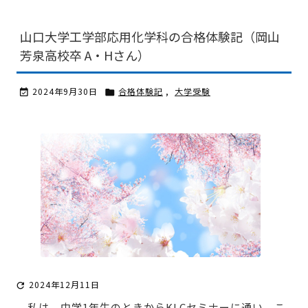
山口大学工学部応用化学科の合格体験記（岡山
芳泉高校卒 A・Hさん）
2024年9月30日
合格体験記
,
大学受験


2024年12月11日

私は、中学1年生のときからKLCセミナーに通い、こ