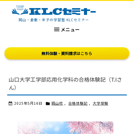
KLCセミナー
岡山・倉敷・米子の学習塾 KLCセミナー

メニュー
無料体験・資料請求はこちら
山口大学工学部応用化学科の合格体験記（T.Iさ
ん）
2025年5月16日
岡山校
,
合格体験記
,
大学受験

