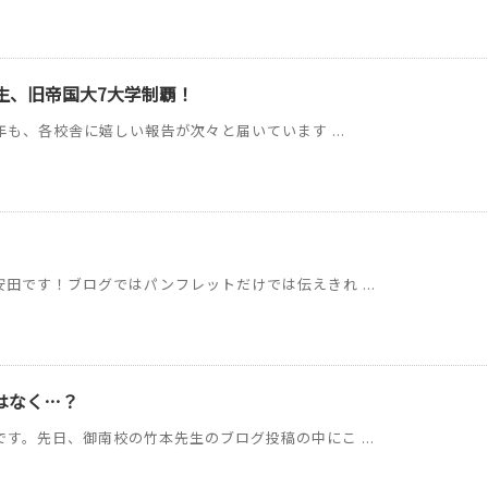
C生、旧帝国大7大学制覇！
年も、各校舎に嬉しい報告が次々と届いています ...
田です！ブログではパンフレットだけでは伝えきれ ...
はなく…？
す。先日、御南校の竹本先生のブログ投稿の中にこ ...