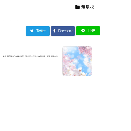
芳泉校

Twitter
Facebook
LINE
倉敷青陵高校の合格体験記（倉敷市立玉島北中学校卒 吉富 千翔さん）