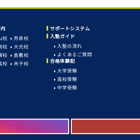
案内
サポートシステム
入塾ガイド
山校
芳泉校
入塾の流れ
南校
大元校
よくあるご質問
瀬校
倉敷校
合格体験記
高校
米子校
大学受験
高校受験
中学受験