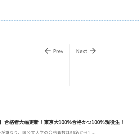


Prev
Next
】合格者大幅更新！東京大100%合格かつ100％現役生！
が重なり、国公立大学の合格者数は96名から1 ...