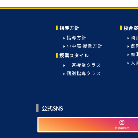
指導方針
校舎
指導方針
岡
小中高 授業方針
御
庭
授業スタイル
大
一斉授業クラス
個別指導クラス
公式SNS
Instagram