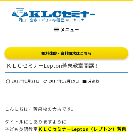
KLCセミナー
岡山・倉敷・米子の学習塾 KLCセミナー

メニュー
無料体験・資料請求はこちら
ＫＬＣセミナーLepton芳泉教室開講！
2017年1月31日
2017年12月19日
芳泉校



こんにちは。芳泉校の大古です。
タイトルにもありますように
子ども英語教室
ＫＬＣセミナーLepton（レプトン）芳泉