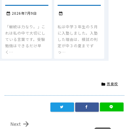
2026年7月9日


「継続は力なり。」こ
私は中学３年生の５月
れは私の中で大切にし
に入塾しました。入塾
ている言葉です。受験
した理由は、模試の判
勉強はできるだけ早
定が中３の夏までず
く…
っ…
芳泉校


Next