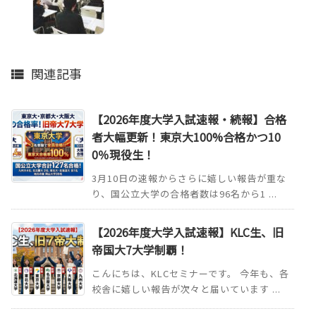
関連記事

【2026年度大学入試速報・続報】合格
者大幅更新！東京大100%合格かつ10
0％現役生！
3月10日の速報からさらに嬉しい報告が重な
り、国公立大学の合格者数は96名から1 ...
【2026年度大学入試速報】KLC生、旧
帝国大7大学制覇！
こんにちは、KLCセミナーです。 今年も、各
校舎に嬉しい報告が次々と届いています ...