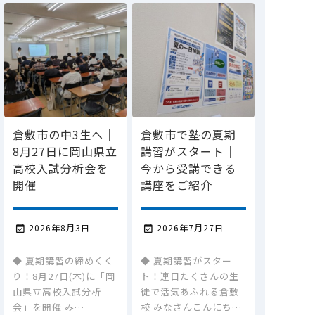
倉敷市の中3生へ｜
倉敷市で塾の夏期
8月27日に岡山県立
講習がスタート｜
高校入試分析会を
今から受講できる
開催
講座をご紹介
2026年8月3日
2026年7月27日


◆ 夏期講習の締めくく
◆ 夏期講習がスター
り！8月27日(木)に「岡
ト！連日たくさんの生
山県立高校入試分析
徒で活気あふれる倉敷
会」を開催 み…
校 みなさんこんにち…