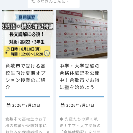
た みなさんこんに…
倉敷市で受ける高
中学・大学受験の
校生向け夏期オプ
合格体験記を公開
ション授業のご紹
中！倉敷市でお得
介
に塾を始めよう
2026年7月19日
2026年7月17日


倉敷市で高校生のお子
◆ 先輩たちの輝く軌
様の成績や受験対策に
跡！中学・大学受験の
お悩みの保護者様へ。K
「合格体験記」を公開