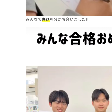
みんなで
喜び
を分かち合いました!!