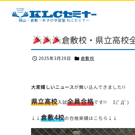
KLCセミナー
岡山・倉敷・米子の学習塾 KLCセミナー
倉敷校・県立高校
2025年3月20日
倉敷校


大変嬉しいニュース
が舞い込んできました!!
県立高校
全員合格
入試
です!! Σ(ﾟДﾟ)
倉敷4校
↓↓
の合格実績はこちら↓↓