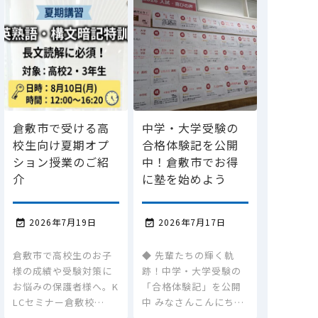
倉敷市で受ける高
中学・大学受験の
校生向け夏期オプ
合格体験記を公開
ション授業のご紹
中！倉敷市でお得
介
に塾を始めよう
2026年7月19日
2026年7月17日


倉敷市で高校生のお子
◆ 先輩たちの輝く軌
様の成績や受験対策に
跡！中学・大学受験の
お悩みの保護者様へ。K
「合格体験記」を公開
LCセミナー倉敷校…
中 みなさんこんにち…