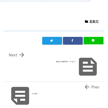
倉敷校


Next

高校生の定期対策、やります！


Prev
AIと教育