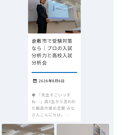
倉敷市で受験対策
なら｜プロの入試
分析力と高校入試
分析会
2026年8月6日

◆ 「先生すごいっす
ね…」高3生から言われ
た最高の褒め言葉 みな
さんこんにちは。…