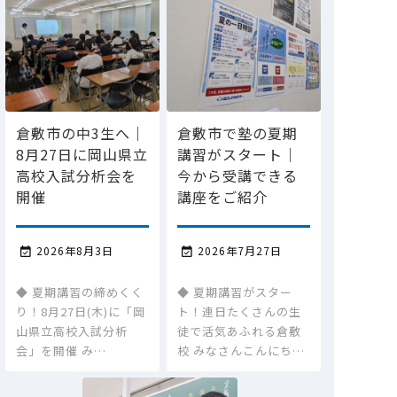
倉敷市の中3生へ｜
倉敷市で塾の夏期
8月27日に岡山県立
講習がスタート｜
高校入試分析会を
今から受講できる
開催
講座をご紹介
2026年8月3日
2026年7月27日


◆ 夏期講習の締めくく
◆ 夏期講習がスター
り！8月27日(木)に「岡
ト！連日たくさんの生
山県立高校入試分析
徒で活気あふれる倉敷
会」を開催 み…
校 みなさんこんにち…