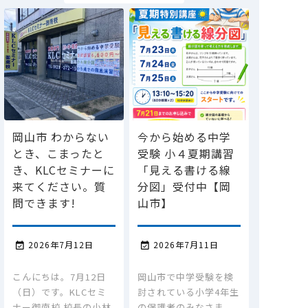
岡山市 わからない
今から始める中学
とき、こまったと
受験 小４夏期講習
き、KLCセミナーに
「見える書ける線
来てください。質
分図」受付中【岡
問できます!
山市】
2026年7月12日
2026年7月11日


こんにちは。7月12日
岡山市で中学受験を検
（日）です。KLCセミ
討されている小学4年生
ナー御南校 校長の小林
の保護者のみなさま