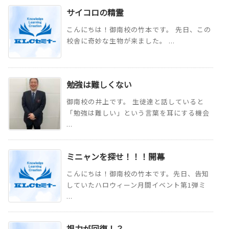
サイコロの精霊
こんにちは！御南校の竹本です。 先日、この
校舎に奇妙な生物が来ました。 ...
勉強は難しくない
御南校の井上です。 生徒達と話していると
「勉強は難しい」という言葉を耳にする機会
...
ミニャンを探せ！！！開幕
こんにちは！御南校の竹本です。先日、告知
していたハロウィーン月間イベント第1弾ミ
...
視力が回復！？