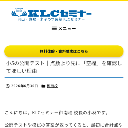
KLCセミナー
岡山・倉敷・米子の学習塾 KLCセミナー

メニュー
無料体験・資料請求はこちら
小5の公開テスト｜点数より先に「空欄」を確認し
てほしい理由
2026年6月30日
御南校


こんにちは。KLCセミナー御南校 校長の小林です。
公開テストや模試の答案が返ってくると、最初に合計点や