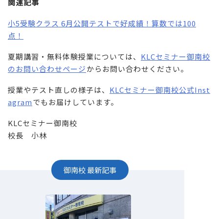
関連記事
小5受験クラス 6月公開テストで好成績！算数では100
点！
⁠
夏期講習・無料体験授業については、
KLCセミナー御南校
のお問い合わせページ
⁠からお問い合わせください。
授業やテスト直しの様子は、
KLCセミナー御南校公式Inst
agram
⁠でもお届けしています。
KLCセミナー御南校
校長 小林
御南校
最新記事