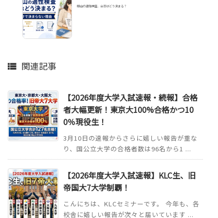
岡山の適性検査、合否はどう決まる？
関連記事

【2026年度大学入試速報・続報】合格
者大幅更新！東京大100%合格かつ10
0％現役生！
3月10日の速報からさらに嬉しい報告が重な
り、国公立大学の合格者数は96名から1 ...
【2026年度大学入試速報】KLC生、旧
帝国大7大学制覇！
こんにちは、KLCセミナーです。 今年も、各
校舎に嬉しい報告が次々と届いています ...