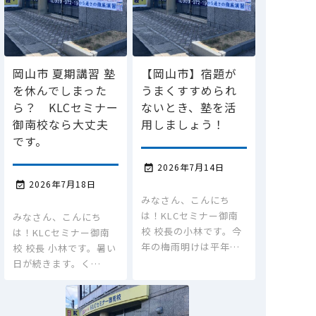
岡山市 夏期講習 塾
【岡山市】宿題が
を休んでしまった
うまくすすめられ
ら？ KLCセミナー
ないとき、塾を活
御南校なら大丈夫
用しましょう！
です。
2026年7月14日

2026年7月18日

みなさん、こんにち
は！KLCセミナー御南
みなさん、こんにち
校 校長の小林です。今
は！KLCセミナー御南
年の梅雨明けは平年…
校 校長 小林です。暑い
日が続きます。く…