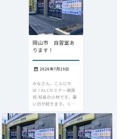
岡山市 自習室あ
ります！
2026年7月19日

みなさん、こんにち
は！KLCセミナー御南
校 校長の小林です。暑
い日が続きます。く…