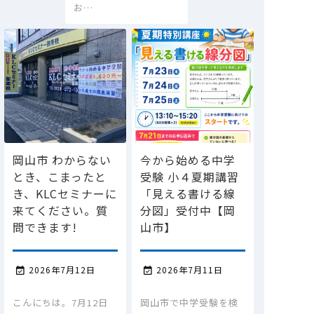
お…
岡山市 わからない
今から始める中学
とき、こまったと
受験 小４夏期講習
き、KLCセミナーに
「見える書ける線
来てください。質
分図」受付中【岡
問できます!
山市】
2026年7月12日
2026年7月11日


こんにちは。7月12日
岡山市で中学受験を検