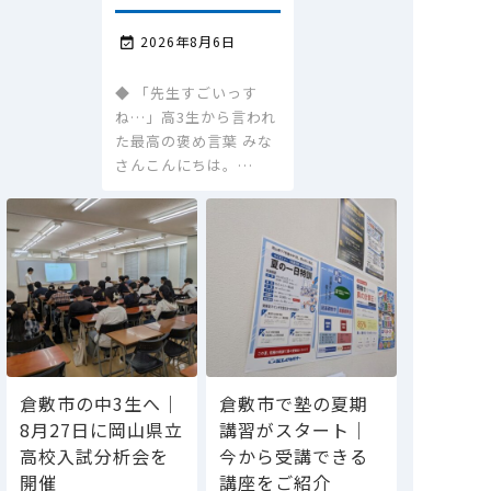
2026年8月6日

◆ 「先生すごいっす
ね…」高3生から言われ
た最高の褒め言葉 みな
さんこんにちは。…
倉敷市の中3生へ｜
倉敷市で塾の夏期
8月27日に岡山県立
講習がスタート｜
高校入試分析会を
今から受講できる
開催
講座をご紹介