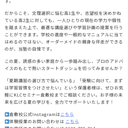
す。
だからこそ、文理選択に悩む高1生や、志望校を決めかね
ている高2生に対しても、一人ひとりの現在の学力や個性
を踏まえた上で、最適な講座選びや学習計画の提案を行う
ことができます。学校の進度や一般的なマニュアルに当て
はめるのではない、オーダーメイドの親身な伴走ができる
のが、当塾の自慢です。
この夏、誘惑の多い家庭から一歩踏み出し、プロのアドバ
イスのもとで熱いスタートダッシュを切ってみませんか？
「夏期講習の選び方で悩んでいる」「受験に向けて、まず
は学習習慣をつけさせたい」という保護者様は、ぜひお気
軽にKLCセミナー倉敷校までご相談ください。お子様の未
来を広げる夏の学びを、全力でサポートいたします！
倉敷校公式Instagramは
こちら
体験授業のお問い合わせは
こちら