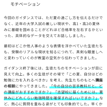
モチベーション
今回のガイダンスでは、ただ夏の過ごし方を伝えるだけで
なく、近年の大学入試の厳しい現状や、高1・高2の夏休
みに基礎を固めることがどれほど合格率を左右するかとい
った、具体的なデータを交えてお話ししました。
最初はどこか他人事のような表情を浮かべていた生徒たち
も、受験のリアルな現状を知るにつれて、真剣な眼差しへ
と変わっていくのが教室の空気から伝わってきました。
ガイダンス終了後には、生徒たちのモチベーションが目に
見えて向上。多くの生徒がその場で「この夏、自分はどの
勉強に力を入れるべきか」を考え、先生たちのもとへ
講座
の相談
にやってきました。
「今の自分の苦手教科だと、ど
の講座がおすすめですか？」「志望校に届くためには、夏
休みにどれくらい勉強時間を確保すればいいですか？」
な
ど、熱心に質問を重ねる姿がとても印象的でした。早くか