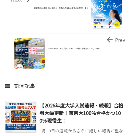
岡山市の中1英語｜be動詞と一般動詞の混乱は夏休みに整理しよう

Prev
小5の公開テスト｜点数より先に「空欄」を確認してほしい理由
関連記事

【2026年度大学入試速報・続報】合格
者大幅更新！東京大100%合格かつ10
0％現役生！
3月10日の速報からさらに嬉しい報告が重な