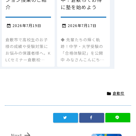
介
に塾を始めよう
2026年7月19日
2026年7月17日


倉敷市で高校生のお子
◆ 先輩たちの輝く軌
様の成績や受験対策に
跡！中学・大学受験の
お悩みの保護者様へ。K
「合格体験記」を公開
LCセミナー倉敷校…
中 みなさんこんにち…
倉敷校


Next