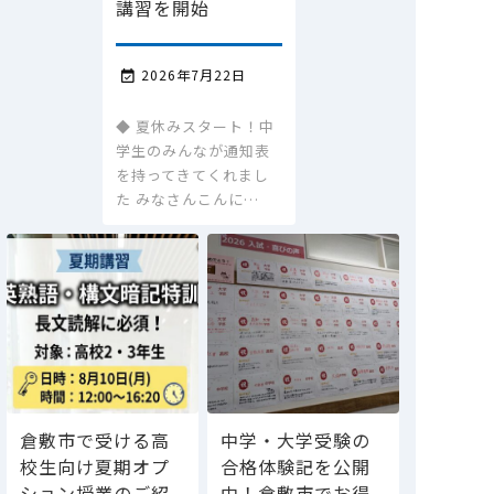
講習を開始
2026年7月22日

◆ 夏休みスタート！中
学生のみんなが通知表
を持ってきてくれまし
た みなさんこんに…
倉敷市で受ける高
中学・大学受験の
校生向け夏期オプ
合格体験記を公開
ション授業のご紹
中！倉敷市でお得