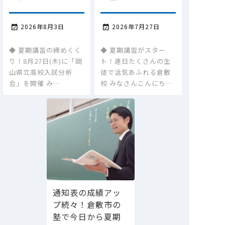
2026年8月3日
2026年7月27日


◆ 夏期講習の締めくく
◆ 夏期講習がスター
り！8月27日(木)に「岡
ト！連日たくさんの生
山県立高校入試分析
徒で活気あふれる倉敷
会」を開催 み…
校 みなさんこんにち…
通知表の成績アッ
プ続々！倉敷市の
塾で今日から夏期