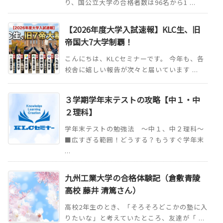
り、国公立大学の合格者数は96名から1 ...
【2026年度大学入試速報】KLC生、旧
帝国大7大学制覇！
こんにちは、KLCセミナーです。 今年も、各
校舎に嬉しい報告が次々と届いています ...
３学期学年末テストの攻略【中１・中
２理科】
学年末テストの勉強法 ～中１、中２理科～
■広すぎる範囲！どうする？もうすぐ学年末
...
九州工業大学の合格体験記（倉敷青陵
高校 藤井 清篤さん）
高校2年生のとき、「そろそろどこかの塾に入
りたいな」と考えていたところ、友達が「 ...