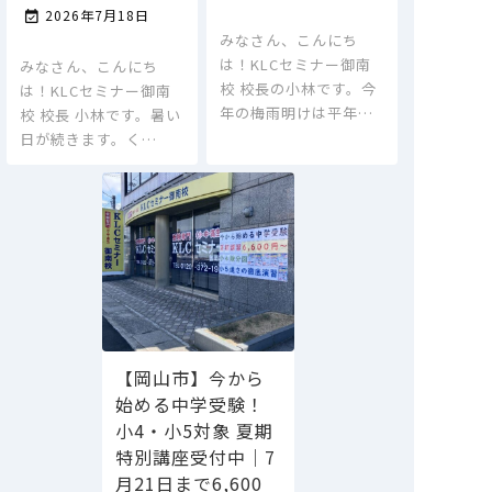
2026年7月18日

みなさん、こんにち
は！KLCセミナー御南
みなさん、こんにち
校 校長の小林です。今
は！KLCセミナー御南
年の梅雨明けは平年…
校 校長 小林です。暑い
日が続きます。く…
【岡山市】今から
始める中学受験！
小4・小5対象 夏期
特別講座受付中｜7
月21日まで6,600