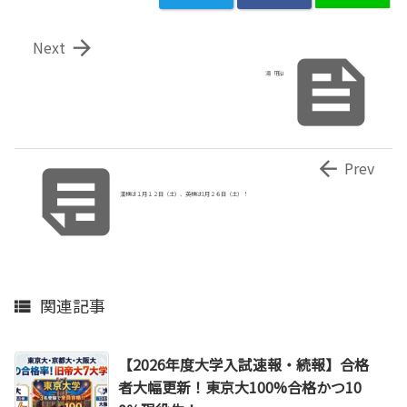

Next

湯「船」


Prev
漢検は１月１２日（土）、英検は1月２６日（土）！
関連記事

【2026年度大学入試速報・続報】合格
者大幅更新！東京大100%合格かつ10