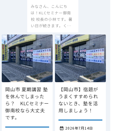
みなさん、こんにち
は！KLCセミナー御南
校 校長の小林です。暑
い日が続きます。く…
岡山市 夏期講習 塾
【岡山市】宿題が
を休んでしまった
うまくすすめられ
ら？ KLCセミナー
ないとき、塾を活
御南校なら大丈夫
用しましょう！
です。
2026年7月14日
