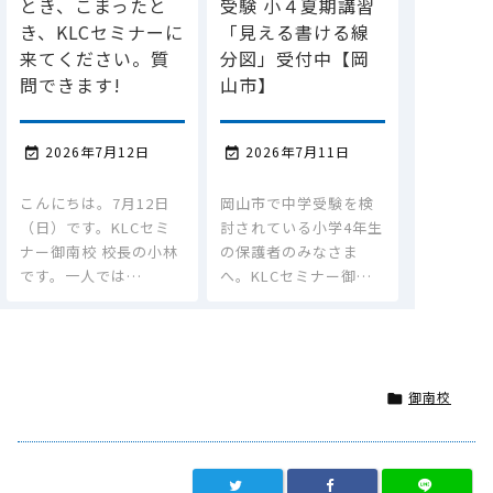
とき、こまったと
受験 小４夏期講習
き、KLCセミナーに
「見える書ける線
来てください。質
分図」受付中【岡
問できます!
山市】
2026年7月12日
2026年7月11日


こんにちは。7月12日
岡山市で中学受験を検
（日）です。KLCセミ
討されている小学4年生
ナー御南校 校長の小林
の保護者のみなさま
です。一人では…
へ。KLCセミナー御…
御南校
