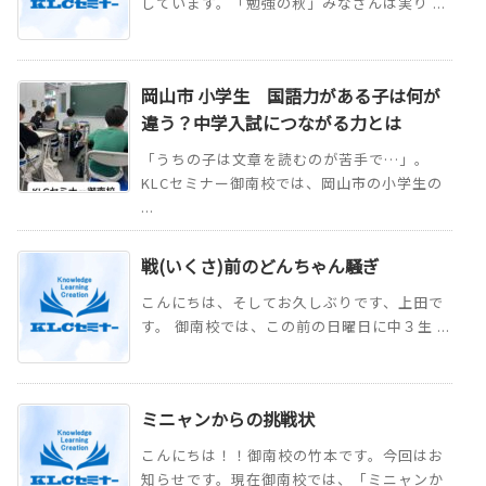
しています。「勉強の秋」みなさんは実り ...
岡山市 小学生 国語力がある子は何が
違う？中学入試につながる力とは
「うちの子は文章を読むのが苦手で…」。
KLCセミナー御南校では、岡山市の小学生の
...
戦(いくさ)前のどんちゃん騒ぎ
こんにちは、そしてお久しぶりです、上田で
す。 御南校では、この前の日曜日に中３生 ...
ミニャンからの挑戦状
こんにちは！！御南校の竹本です。今回はお
知らせです。現在御南校では、「ミニャンか