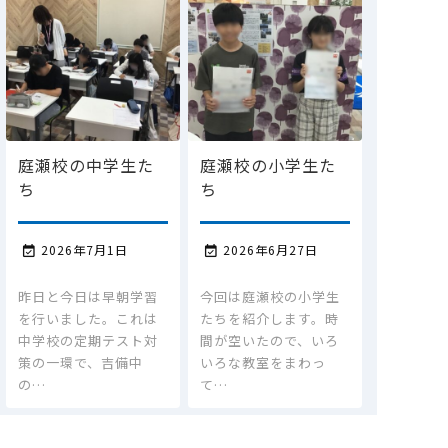
庭瀬校の中学生た
庭瀬校の小学生た
ち
ち
2026年7月1日
2026年6月27日


昨日と今日は早朝学習
今回は庭瀬校の小学生
を行いました。これは
たちを紹介します。時
中学校の定期テスト対
間が空いたので、いろ
策の一環で、吉備中
いろな教室をまわっ
の…
て…