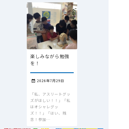
楽しみながら勉強
を！
2026年7月29日

「私、アスリートグッ
ズがほしい！！」「私
はオシャレグッ
ズ！！」「はい、残
念！参加…