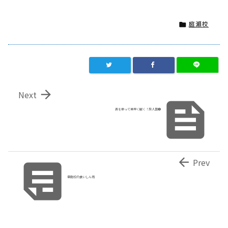
庭瀬校


Next

表を使って素早く解く！旅人算❶


Prev
御南校の食いしん坊