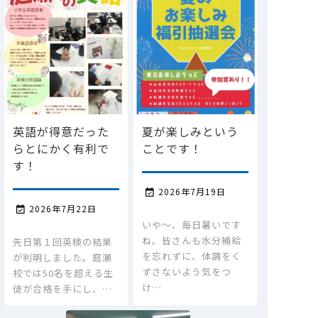
英語が得意だった
夏が楽しみという
らとにかく有利で
ことです！
す！
2026年7月19日

2026年7月22日

いや～、毎日暑いです
ね。皆さんも水分補給
先日第１回英検の結果
を忘れずに、体調をく
が判明しました。庭瀬
ずさないよう気をつ
校では50名を超える生
け…
徒が合格を手にし、…