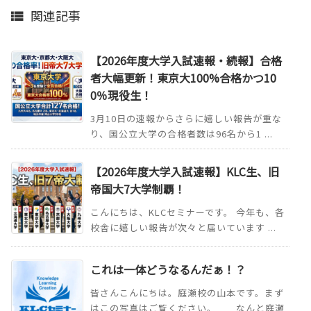
関連記事

【2026年度大学入試速報・続報】合格
者大幅更新！東京大100%合格かつ10
0％現役生！
3月10日の速報からさらに嬉しい報告が重な
り、国公立大学の合格者数は96名から1 ...
【2026年度大学入試速報】KLC生、旧
帝国大7大学制覇！
こんにちは、KLCセミナーです。 今年も、各
校舎に嬉しい報告が次々と届いています ...
これは一体どうなるんだぁ！？
皆さんこんにちは。庭瀬校の山本です。まず
はこの写真はご覧ください。 なんと庭瀬