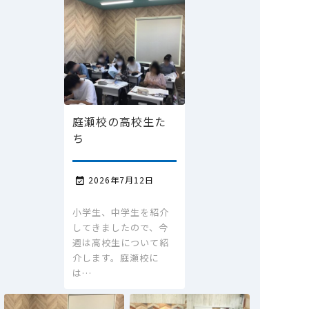
庭瀬校の高校生た
ち
2026年7月12日

小学生、中学生を紹介
してきましたので、今
週は高校生について紹
介します。庭瀬校に
は…