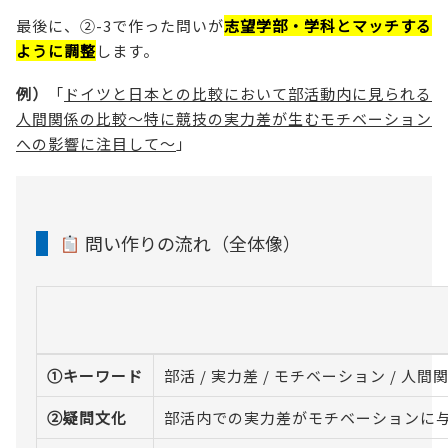
最後に、②-3で作った問いが
志望学部・学科とマッチする
ように調整
します。
例）
「
ドイツと日本との比較において部活動内に見られる
人間関係の比較～特に競技の実力差が生むモチベーション
への影響に注目して～
」
問い作りの流れ（全体像）
①キーワード
部活 / 実力差 / モチベーション / 人間
②疑問文化
部活内での実力差がモチベーションに