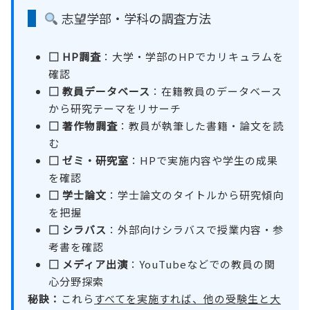
志望学部・学科の調査方法
□ HP調査
：大学・学部のHPでカリキュラムを
確認
□ 教員データベース
：在籍教員のデータベース
から研究テーマをリサーチ
□ 著作物調査
：教員が執筆した書籍・論文を読
む
□ ゼミ・研究室
：HPで実施内容や学生の成果
を確認
□ 学士論文
：学士論文のタイトルから研究傾向
を把握
□ シラバス
：外部向けシラバスで授業内容・参
考書を確認
□ メディア出演
：YouTubeなどでの教員の関
心分野探索
秘訣：
これら
すべてを実施すれば、他の受験生と大