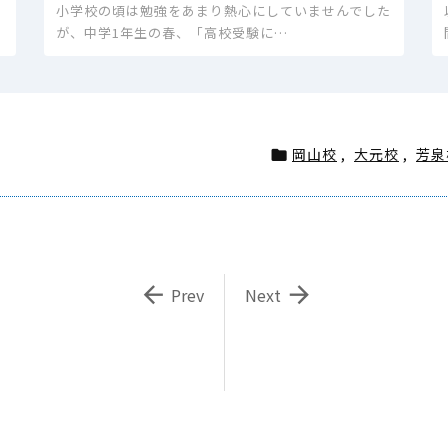
小学校の頃は勉強をあまり熱心にしていませんでした
が、中学1年生の春、「高校受験に…
岡山校
,
大元校
,
芳泉



Prev
Next