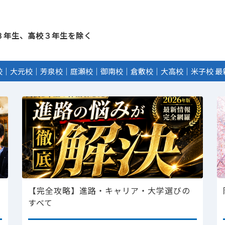
年生、高校３年生を除く
校
｜
大元校
｜
芳泉校
｜
庭瀬校
｜
御南校
｜
倉敷校
｜
大高校
｜
米子校
最
【完全攻略】進路・キャリア・大学選びの
すべて