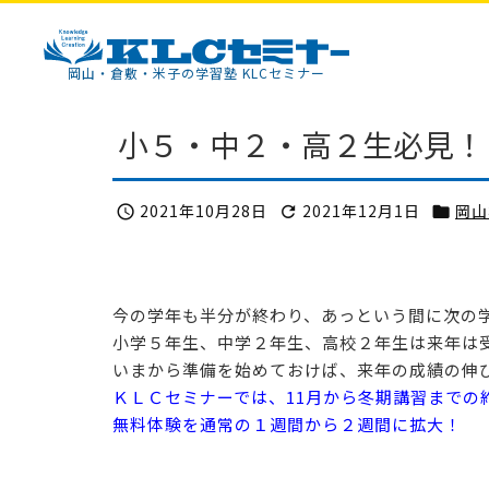
KLCセミナー
岡山・倉敷・米子の学習塾 KLCセミナー
小５・中２・高２生必見！
2021年10月28日
2021年12月1日
岡山



今の学年も半分が終わり、あっという間に次の
小学５年生、中学２年生、高校２年生は来年は
いまから準備を始めておけば、来年の成績の伸
ＫＬＣセミナーでは、11月から冬期講習までの
無料体験を通常の１週間から２週間に拡大！