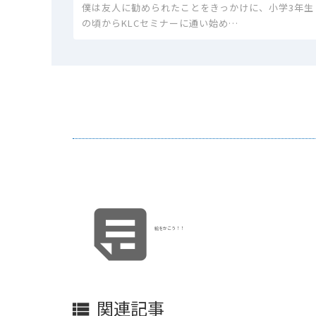
僕は友人に勧められたことをきっかけに、小学3年生
の頃からKLCセミナーに通い始め…

絵をかこう！！
関連記事
