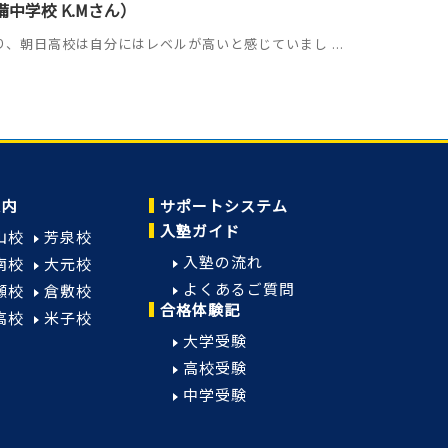
中学校 K.Mさん）
、朝日高校は自分にはレベルが高いと感じていまし ...
案内
サポートシステム
入塾ガイド
山校
芳泉校
入塾の流れ
南校
大元校
よくあるご質問
瀬校
倉敷校
合格体験記
高校
米子校
大学受験
高校受験
中学受験