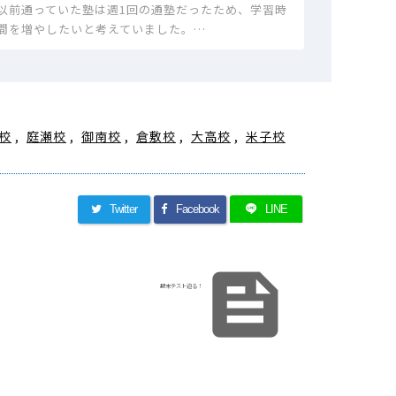
以前通っていた塾は週1回の通塾だったため、学習時
間を増やしたいと考えていました。…
校
,
庭瀬校
,
御南校
,
倉敷校
,
大高校
,
米子校
Twitter
Facebook
LINE

期末テスト迫る！