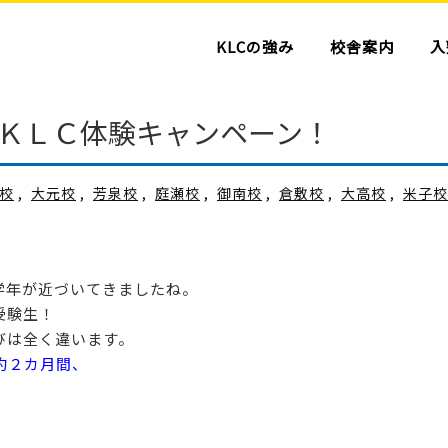
KLCの強み
校舎案内
入
ＫＬＣ体験キャンペーン！
校
,
大元校
,
芳泉校
,
庭瀬校
,
御南校
,
倉敷校
,
大高校
,
米子校
学年が近づいてきましたね。
受験生！
びは全く違います。
約２カ月間、