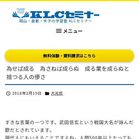
KLCセミナー
岡山・倉敷・米子の学習塾 KLCセミナー

メニュー
無料体験・資料請求はこちら
為せば成る 為さねば成らぬ 成る業を成らぬと
捨つる人の儚さ
2018年2月15日
大元校


すきな言葉の一つです。武田信玄という戦国大名が詠んだ
歌だとされています。
現代人にもいえることですよね。人間500年以上たっても