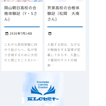
岡山朝日高校の合
芳泉高校の合格体
格体験記（Y・Sさ
験記（松岡 大南
ん)
さん)
2026年7月14日


これから高校受験に向
入塾する前は、なかな
かう皆さんへ、私が思
か勉強をする習慣が定
う合格するために大切
着しておらず、入塾し
だと感じたことを3つ…
て最初のテストの結
果…