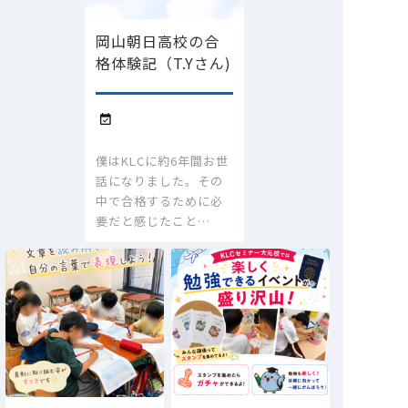
岡山朝日高校の合
格体験記（T.Yさん)

僕はKLCに約6年間お世
話になりました。その
中で合格するために必
要だと感じたこと…