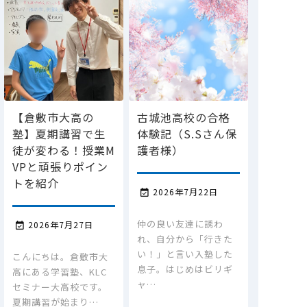
【倉敷市大高の
古城池高校の合格
塾】夏期講習で生
体験記（S.Sさん保
徒が変わる！授業M
護者様）
VPと頑張りポイン
トを紹介
2026年7月22日

仲の良い友達に誘わ
2026年7月27日

れ、自分から「行きた
い！」と言い入塾した
こんにちは。倉敷市大
息子。はじめはビリギ
高にある学習塾、KLC
ャ…
セミナー大高校です。
夏期講習が始まり…