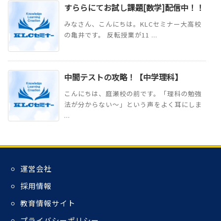
すららにてお試し課題[数学]配信中！！
みなさん、こんにちは。KLCセミナー大高校
の亀井です。 反転授業が11 ...
中間テストの攻略！【中学理科】
こんにちは、庭瀬校の前です。「理科の勉強
法が分からない～」という声をよく耳にしま
...
運営会社
採用情報
教育情報サイト
プライバシーポリシー