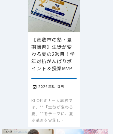
【倉敷市の塾・夏
期講習】生徒が変
わる夏の2週目！学
年対抗がんばりポ
イント＆授業MVP
2026年8月3日

KLCセミナー大高校で
は、**「生徒が変わる
夏」**をテーマに、夏
期講習を実施し…