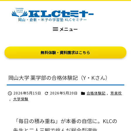
KLCセミナー
岡山・倉敷・米子の学習塾 KLCセミナー

メニュー
無料体験・資料請求はこちら
岡山大学 薬学部の合格体験記（Y・Kさん）
2026年5月15日
2026年5月20日
合格体験記
,
芳泉校



,
大学受験
「毎日の積み重ね」が本番の自信に。KLCの
先生と二人三脚で挑んだ総合型選抜。