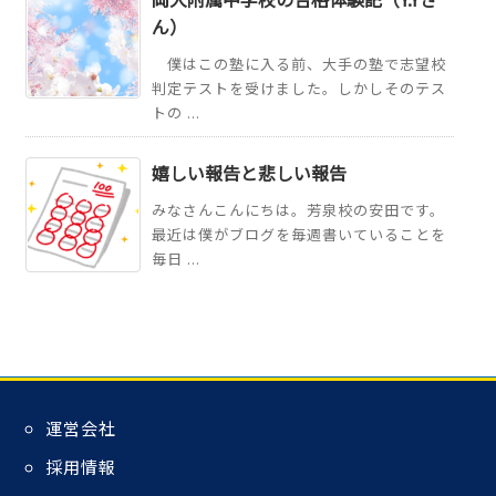
ん）
僕はこの塾に入る前、大手の塾で志望校
判定テストを受けました。しかしそのテス
トの ...
嬉しい報告と悲しい報告
みなさんこんにちは。芳泉校の安田です。
最近は僕がブログを毎週書いていることを
毎日 ...
運営会社
採用情報