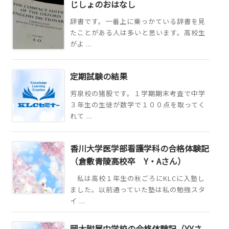
じしょのおはなし
辞書です。一番上に乗っかている辞書を見
たことがある人は多いと思います。高校生
がよ ...
定期試験の結果
芳泉校の猪股です。１学期期末考査で中学
３年生の生徒が数学で１００点を取ってく
れて ...
香川大学医学部看護学科の合格体験記
（倉敷青陵高校卒 Y・Aさん）
私は高校１年生の秋ごろにKLCに入塾し
ました。以前通っていた塾は私の勉強スタ
イ ...
岡大附属中学校の合格体験記（Y.Yさ