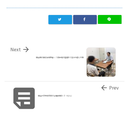

Next
岡山市の高校生保護者へ！5月中旬の塾面談で話す内容と対策


Prev
岡山大学 教育学部の合格体験記（T・Rさん）