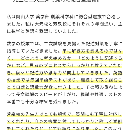
私は岡山大学 薬学部 創薬科学科に総合型選抜で合格し
ました。私は大元校と芳泉校にそれぞれ３年間通い、主
に数学と英語を受講していました。
数学の授業では、二次試験を見据えた記述対策を丁寧に
指導していただきました。
単に解き方を覚えるのではな
く、「どのように考え始めるか」「どのように記述する
か」など、思考のプロセスからしっかりと教えていただ
き、段々と記述力や思考力が向上していきました
。
英語
の授業では毎回単語テストがあり、継続して取り組むこ
とで自然と語彙力が身に付きました
。その積み重ねによ
って長文読解のスピードが上がり、模試や共通テストの
本番でも十分な結果を残せました。
芳泉校の先生方はとても親切で、質問にも丁寧に対応し
てくれたり、自身の答案に対してしっかりと詳しく添削
をしてくれたりと、とても頼りになりました。
このよう