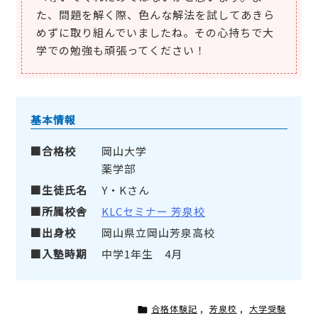
た、問題を解く際、色んな解法を試してあきら
めずに取り組んでいましたね。その心持ちで大
学での勉強も頑張ってください！
基本情報
合格校
岡山大学
薬学部
生徒氏名
Y・Kさん
所属校舎
KLCセミナー 芳泉校
出身校
岡山県立岡山芳泉高校
入塾時期
中学1年生 4月
合格体験記
,
芳泉校
,
大学受験
