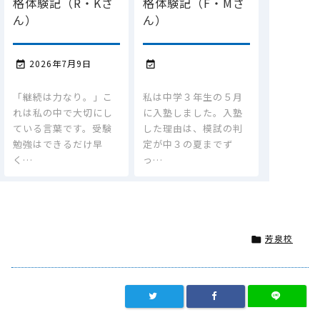
格体験記（R・Kさ
格体験記（F・Mさ
ん）
ん）
2026年7月9日


「継続は力なり。」こ
私は中学３年生の５月
れは私の中で大切にし
に入塾しました。入塾
ている言葉です。受験
した理由は、模試の判
勉強はできるだけ早
定が中３の夏までず
く…
っ…
芳泉校
