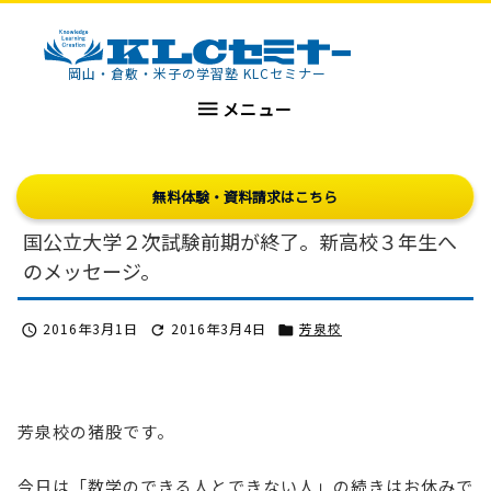
KLCセミナー
岡山・倉敷・米子の学習塾 KLCセミナー

メニュー
無料体験・資料請求はこちら
国公立大学２次試験前期が終了。新高校３年生へ
のメッセージ。
2016年3月1日
2016年3月4日
芳泉校



芳泉校の猪股です。
今日は「数学のできる人とできない人」の続きはお休みで