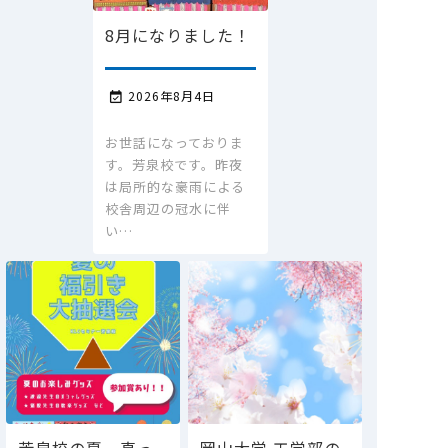
8月になりました！
2026年8月4日

お世話になっておりま
す。芳泉校です。昨夜
は局所的な豪雨による
校舎周辺の冠水に伴
い…
芳泉校の夏、真っ
岡山大学 工学部の